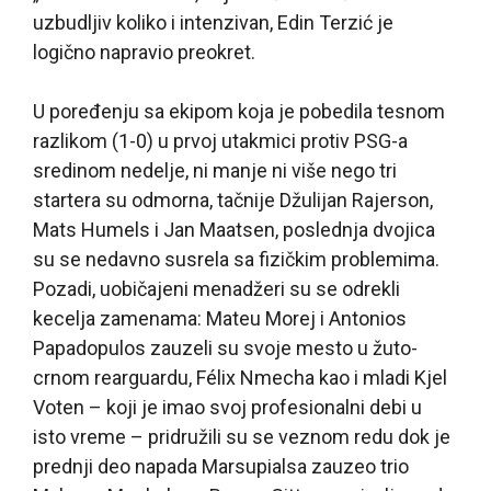
uzbudljiv koliko i intenzivan, Edin Terzić je
logično napravio preokret.
U poređenju sa ekipom koja je pobedila tesnom
razlikom (1-0) u prvoj utakmici protiv PSG-a
sredinom nedelje, ni manje ni više nego tri
startera su odmorna, tačnije Džulijan Rajerson,
Mats Humels i Jan Maatsen, poslednja dvojica
su se nedavno susrela sa fizičkim problemima.
Pozadi, uobičajeni menadžeri su se odrekli
kecelja zamenama: Mateu Morej i Antonios
Papadopulos zauzeli su svoje mesto u žuto-
crnom rearguardu, Félix Nmecha kao i mladi Kjel
Voten – koji je imao svoj profesionalni debi u
isto vreme – pridružili su se veznom redu dok je
prednji deo napada Marsupialsa zauzeo trio