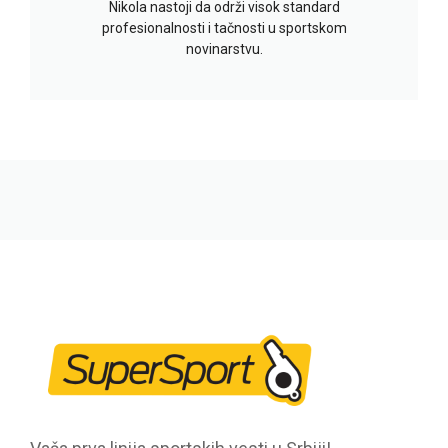
Nikola nastoji da održi visok standard
profesionalnosti i tačnosti u sportskom
novinarstvu.