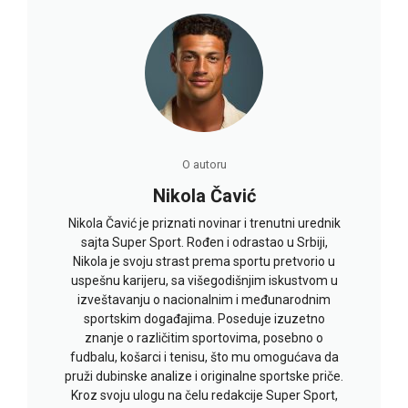
O autoru
Nikola Čavić
Nikola Čavić je priznati novinar i trenutni urednik
sajta Super Sport. Rođen i odrastao u Srbiji,
Nikola je svoju strast prema sportu pretvorio u
uspešnu karijeru, sa višegodišnjim iskustvom u
izveštavanju o nacionalnim i međunarodnim
sportskim događajima. Poseduje izuzetno
znanje o različitim sportovima, posebno o
fudbalu, košarci i tenisu, što mu omogućava da
pruži dubinske analize i originalne sportske priče.
Kroz svoju ulogu na čelu redakcije Super Sport,