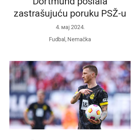
Dortmund poslala
zastrašujuću poruku PSŽ-u
4. мај 2024.
Fudbal
,
Nemačka