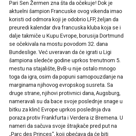
Pari Sen Žermen zna šta da očekuje! Dok je
aktuelni šampion Francuske ovog vikenda imao
koristi od odmora koji je odobrio LFP, željan da
preuredi kalendar dva francuska kluba koja se i
dalje takmiče u Kupu Evrope, borusija Dortmund
se očekivala na mostu povodom 32. dana
Bundeslige. Već uveravan da će igrati u Ligi
šampiona sledeće godine uprkos trenutnom 5.
mestu na stajalište, BvB-u nije ostalo mnogo
toga da igra, osim da popuni samopouzdanje na
marginama njihovog evropskog susreta. Sa
druge strane, njihovi protivnici dana, Augsburg,
nameravali su da bace svoje poslednje snage u
bitku za klinč Evrope uprkos poslednja dva
poraza protiv Frankfurta i Verdera iz Bremena. U
nameri da sačuva svoje štrajkače pred put na
„Parc des Princes“, koji obećava da će biti