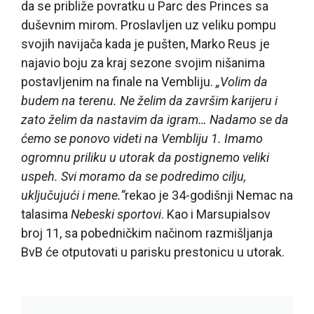
da se približe povratku u Parc des Princes sa
duševnim mirom. Proslavljen uz veliku pompu
svojih navijača kada je pušten, Marko Reus je
najavio boju za kraj sezone svojim nišanima
postavljenim na finale na Vembliju.
„Volim da
budem na terenu. Ne želim da završim karijeru i
zato želim da nastavim da igram… Nadamo se da
ćemo se ponovo videti na Vembliju 1. Imamo
ogromnu priliku u utorak da postignemo veliki
uspeh. Svi moramo da se podredimo cilju,
uključujući i mene.“
rekao je 34-godišnji Nemac na
talasima
Nebeski sportovi
. Kao i Marsupialsov
broj 11, sa pobedničkim načinom razmišljanja
BvB će otputovati u parisku prestonicu u utorak.