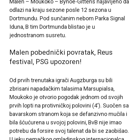
Malen – Moukoko – Bynoe-Gittens najavljeno da
odlazi na kraju sezone posle 12 sezona u
Dortmundu. Pod sunčanim nebom Parka Signal
Iduna, B tim Dortmunda blistao je u
jednostranom susretu.
Malen pobednički povratak, Reus
festival, PSG upozoren!
Od prvih trenutaka igrači Augzburga su bili
zbrisani napadačkim talasima Marsupialsa,
Moukoko je otvorio pogodak jednom od svojih
prvih lopti na protivničkoj polovini (4′). Suočen sa
bavarskom stranom koja se defanzivno mučila i
bila šćućurena u svojoj polovini, BvB nije imao
potrebu da forsire svoj talenat da bi se zaobišao.
U jeku nemačkog omladinskog internacionalca,