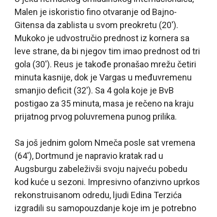
Malen je iskoristio fino otvaranje od Bajno-
Gitensa da zablista u svom preokretu (20′).
Mukoko je udvostručio prednost iz kornera sa
leve strane, da bi njegov tim imao prednost od tri
gola (30′). Reus je takođe pronašao mrežu četiri
minuta kasnije, dok je Vargas u međuvremenu
smanjio deficit (32′). Sa 4 gola koje je BvB
postigao za 35 minuta, masa je rečeno na kraju
prijatnog prvog poluvremena punog prilika.
Sa još jednim golom Nmeča posle sat vremena
(64′), Dortmund je napravio kratak rad u
Augsburgu zabeleživši svoju najveću pobedu
kod kuće u sezoni. Impresivno ofanzivno uprkos
rekonstruisanom odredu, ljudi Edina Terzića
izgradili su samopouzdanje koje im je potrebno