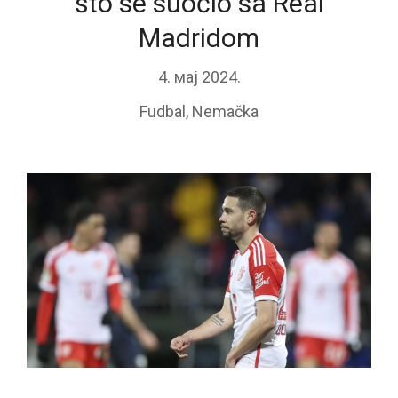
što se suočio sa Real
Madridom
4. мај 2024.
Fudbal
,
Nemačka