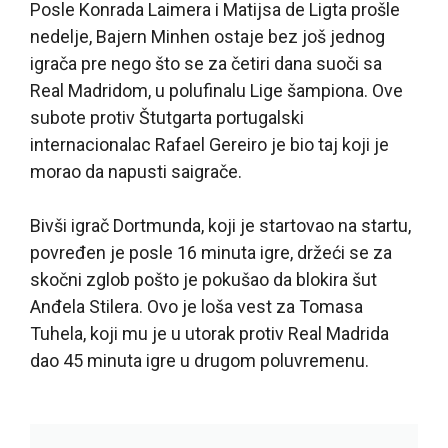
Posle Konrada Laimera i Matijsa de Ligta prošle
nedelje, Bajern Minhen ostaje bez još jednog
igrača pre nego što se za četiri dana suoči sa
Real Madridom, u polufinalu Lige šampiona. Ove
subote protiv Štutgarta portugalski
internacionalac Rafael Gereiro je bio taj koji je
morao da napusti saigrače.
Bivši igrač Dortmunda, koji je startovao na startu,
povređen je posle 16 minuta igre, držeći se za
skočni zglob pošto je pokušao da blokira šut
Anđela Stilera. Ovo je loša vest za Tomasa
Tuhela, koji mu je u utorak protiv Real Madrida
dao 45 minuta igre u drugom poluvremenu.