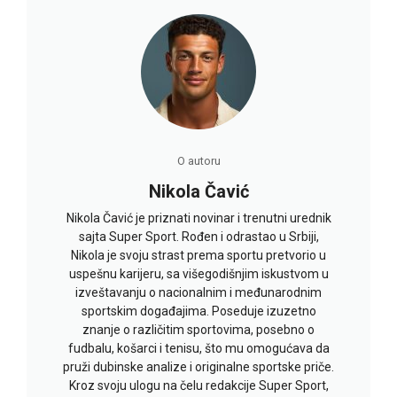
O autoru
Nikola Čavić
Nikola Čavić je priznati novinar i trenutni urednik
sajta Super Sport. Rođen i odrastao u Srbiji,
Nikola je svoju strast prema sportu pretvorio u
uspešnu karijeru, sa višegodišnjim iskustvom u
izveštavanju o nacionalnim i međunarodnim
sportskim događajima. Poseduje izuzetno
znanje o različitim sportovima, posebno o
fudbalu, košarci i tenisu, što mu omogućava da
pruži dubinske analize i originalne sportske priče.
Kroz svoju ulogu na čelu redakcije Super Sport,