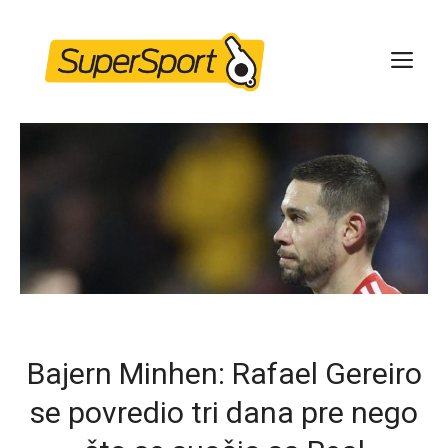
Skip
to
ME
content
Bajern Minhen: Rafael Gereiro
se povredio tri dana pre nego