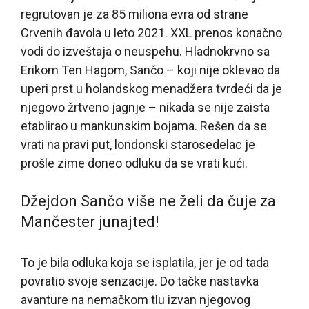
regrutovan je za 85 miliona evra od strane
Crvenih đavola u leto 2021. XXL prenos konačno
vodi do izveštaja o neuspehu. Hladnokrvno sa
Erikom Ten Hagom, Sančo – koji nije oklevao da
uperi prst u holandskog menadžera tvrdeći da je
njegovo žrtveno jagnje – nikada se nije zaista
etablirao u mankunskim bojama. Rešen da se
vrati na pravi put, londonski starosedelac je
prošle zime doneo odluku da se vrati kući.
Džejdon Sančo više ne želi da čuje za
Mančester junajted!
To je bila odluka koja se isplatila, jer je od tada
povratio svoje senzacije. Do tačke nastavka
avanture na nemačkom tlu izvan njegovog