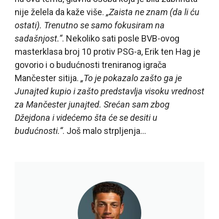
nije želela da kaže više.
„Zaista ne znam (da li ću
ostati). Trenutno se samo fokusiram na
sadašnjost.“
. Nekoliko sati posle BVB-ovog
masterklasa broj 10 protiv PSG-a, Erik ten Hag je
govorio i o budućnosti treniranog igrača
Mančester sitija.
„To je pokazalo zašto ga je
Junajted kupio i zašto predstavlja visoku vrednost
za Mančester junajted. Srećan sam zbog
Džejdona i videćemo šta će se desiti u
budućnosti.“
. Još malo strpljenja…