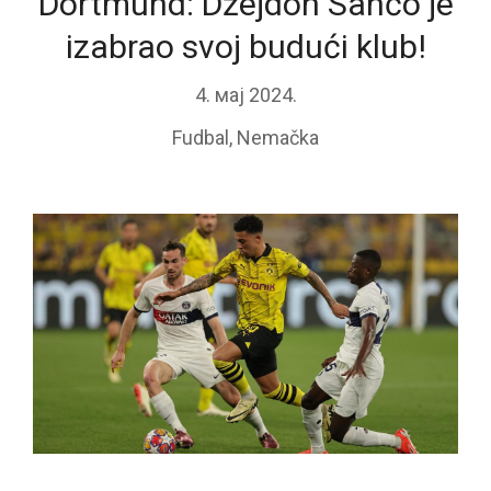
Dortmund: Džejdon Sančo je
izabrao svoj budući klub!
4. мај 2024.
Fudbal
,
Nemačka