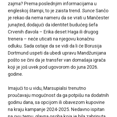
zajma? Prema poslednjim informacijama u
engleskoj štampi, to je zaista trend.
Sunce
Sančo
je rekao da nema nameru da se vrati u Mančester
junajted, dodajući da identitet budućeg šefa
Crvenih đavola – Erika deset Haga ili drugog
trenera – neće uticati na njegovu konačnu
odluku. Sada ostaje da se vidi da li će Borusija
Dortmund uspeti da ubedi upravu Mandžunijana
pošto se čini da je transfer van domašaja igrača
koji je još uvek pod ugovorom do juna 2026.
godine.
Imajući to u vidu, Marsupialsi trenutno
proučavaju mogućnost da ga potpišu na dodatnih
godinu dana, sa opcijom ili obavezom kupovine
na kraju kampanje 2024-2025. Nedavno ispitan
na ovu temu, glavna osoba koja je bila zabrinuta