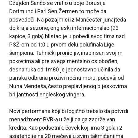
Džejdon Sančo se vratio u boje Borusije
Dortmund i Pari Sen Žermen to može da
posvedoči. Na pozajmici iz Mančester junajteda
do kraja sezone, engleski internacionalac (23
kapice, 3 gola) blistao je u pobedi svog tima nad
PSŽ-om od 1:0 u prvom delu polufinala Lige
šampiona. Tehnički pronicljiv, inspirisan svojim
pokretima ali pre svega mentalno oslobođen,
desna ruka od 1m80 je jednostavno učinila da
pariska odbrana proživi noćnu moru, počevši od
Nuna Mendeša, često preplavljenog bljeskovima
briljantnosti engleskog vingera.
Novi performans koji bi logično trebalo da potvrdi
menadžment BVB-a u želji da ga zadrže van
kredita. Kao podsetnik, čovek koji ima 3 gola i 2
asistencije na 20 mečeva u svim takmičenjima