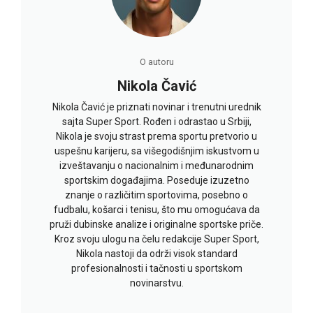
O autoru
Nikola Čavić
Nikola Čavić je priznati novinar i trenutni urednik
sajta Super Sport. Rođen i odrastao u Srbiji,
Nikola je svoju strast prema sportu pretvorio u
uspešnu karijeru, sa višegodišnjim iskustvom u
izveštavanju o nacionalnim i međunarodnim
sportskim događajima. Poseduje izuzetno
znanje o različitim sportovima, posebno o
fudbalu, košarci i tenisu, što mu omogućava da
pruži dubinske analize i originalne sportske priče.
Kroz svoju ulogu na čelu redakcije Super Sport,
Nikola nastoji da održi visok standard
profesionalnosti i tačnosti u sportskom
novinarstvu.