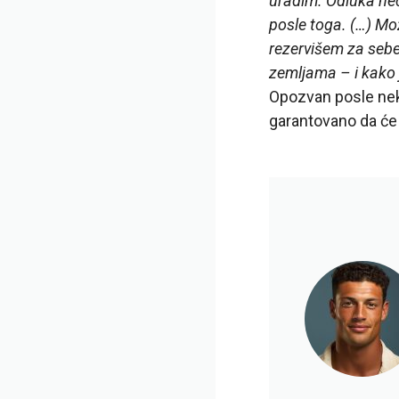
uradim. Odluka neć
posle toga. (…) Mož
rezervišem za sebe
zemljama – i kako 
Opozvan posle nek
garantovano da će