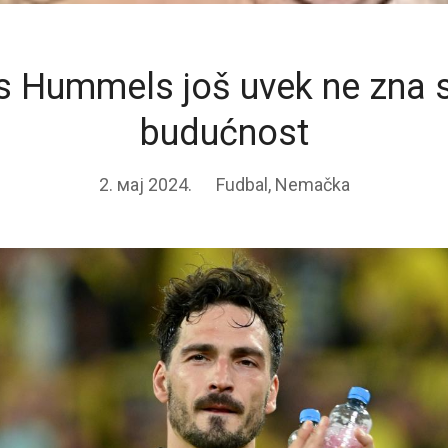
 Hummels još uvek ne zna 
budućnost
2. мај 2024.
Fudbal
,
Nemačka