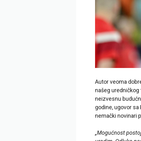
Autor veoma dobre 
našeg uredničkog t
neizvesnu budućno
godine, ugovor sa 
nemački novinari p
„Mogućnost postoji