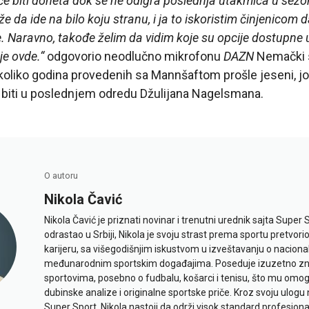
e biti doneta dok se ne odigra poslednja utakmica u sezon
e da ide na bilo koju stranu, i ja to iskoristim činjenicom
. Naravno, takođe želim da vidim koje su opcije dostupne u
je ovde.“
odgovorio neodlučno mikrofonu
DAZN
Nemački s
oliko godina provedenih sa Mannšaftom prošle jeseni, jo
 biti u poslednjem odredu Džulijana Nagelsmana.
O autoru
Nikola Čavić
Nikola Čavić je priznati novinar i trenutni urednik sajta Super 
odrastao u Srbiji, Nikola je svoju strast prema sportu pretvor
karijeru, sa višegodišnjim iskustvom u izveštavanju o naciona
međunarodnim sportskim događajima. Poseduje izuzetno znan
sportovima, posebno o fudbalu, košarci i tenisu, što mu omo
dubinske analize i originalne sportske priče. Kroz svoju ulogu 
Super Sport, Nikola nastoji da održi visok standard profesional