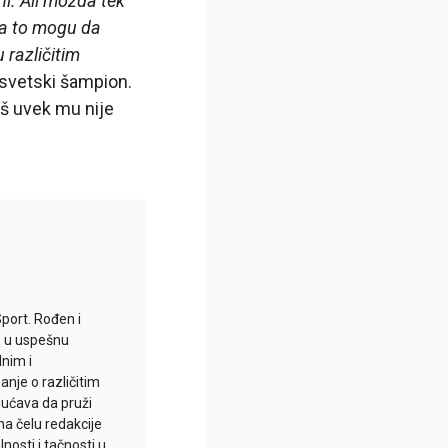
i. Ali možda tek
 da to mogu da
 različitim
vetski šampion.
š uvek mu nije
Sport. Rođen i
io u uspešnu
lnim i
je o različitim
gućava da pruži
na čelu redakcije
nosti i tačnosti u