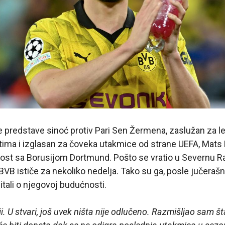
predstave sinoć protiv Pari Sen Žermena, zaslužan za le
ima i izglasan za čoveka utakmice od strane UEFA, Mats 
st sa Borusijom Dortmund. Pošto se vratio u Severnu R
BVB ističe za nekoliko nedelja. Tako su ga, posle jučeraš
itali o njegovoj budućnosti.
. U stvari, još uvek ništa nije odlučeno. Razmišljao sam 