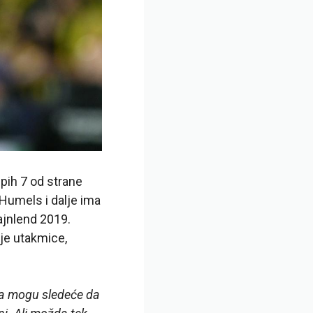
pih 7 od strane
Humels i dalje ima
ajnlend 2019.
nje utakmice,
šta mogu sledeće da