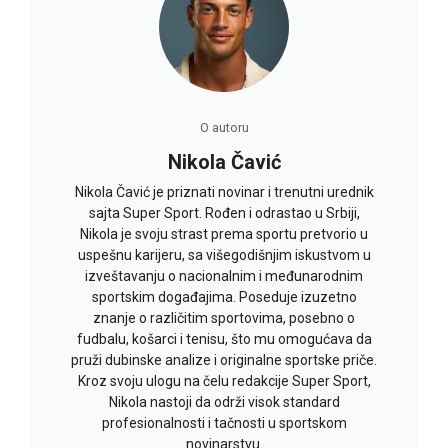
O autoru
Nikola Čavić
Nikola Čavić je priznati novinar i trenutni urednik
sajta Super Sport. Rođen i odrastao u Srbiji,
Nikola je svoju strast prema sportu pretvorio u
uspešnu karijeru, sa višegodišnjim iskustvom u
izveštavanju o nacionalnim i međunarodnim
sportskim događajima. Poseduje izuzetno
znanje o različitim sportovima, posebno o
fudbalu, košarci i tenisu, što mu omogućava da
pruži dubinske analize i originalne sportske priče.
Kroz svoju ulogu na čelu redakcije Super Sport,
Nikola nastoji da održi visok standard
profesionalnosti i tačnosti u sportskom
novinarstvu.