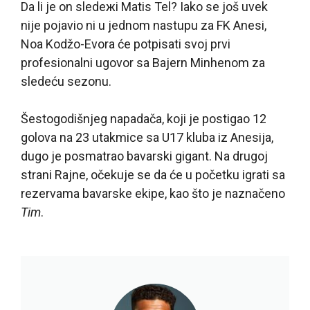
Da li je on sledeжi Matis Tel? Iako se još uvek
nije pojavio ni u jednom nastupu za FK Anesi,
Noa Kodžo-Evora će potpisati svoj prvi
profesionalni ugovor sa Bajern Minhenom za
sledeću sezonu.
Šestogodišnjeg napadača, koji je postigao 12
golova na 23 utakmice sa U17 kluba iz Anesija,
dugo je posmatrao bavarski gigant. Na drugoj
strani Rajne, očekuje se da će u početku igrati sa
rezervama bavarske ekipe, kao što je naznačeno
Tim
.