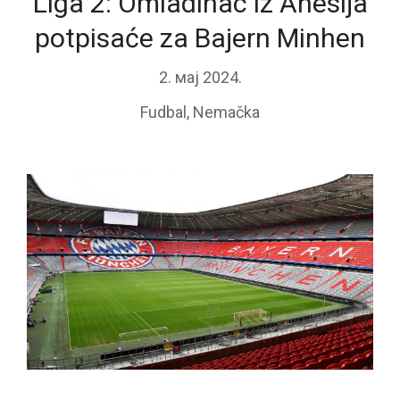
Liga 2: Omladinac iz Anesija
potpisaće za Bajern Minhen
2. мај 2024.
Fudbal
,
Nemačka