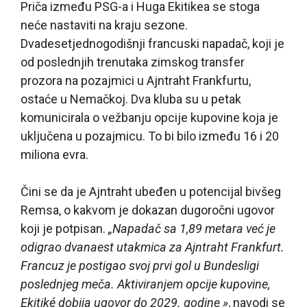
Priča između PSG-a i Huga Ekitikea se stoga
neće nastaviti na kraju sezone.
Dvadesetjednogodišnji francuski napadač, koji je
od poslednjih trenutaka zimskog transfer
prozora na pozajmici u Ajntraht Frankfurtu,
ostaće u Nemačkoj. Dva kluba su u petak
komunicirala o vežbanju opcije kupovine koja je
uključena u pozajmicu. To bi bilo između 16 i 20
miliona evra.
Čini se da je Ajntraht ubeđen u potencijal bivšeg
Remsa, o kakvom je dokazan dugoročni ugovor
koji je potpisan.
„Napadač sa 1,89 metara već je
odigrao dvanaest utakmica za Ajntraht Frankfurt.
Francuz je postigao svoj prvi gol u Bundesligi
poslednjeg meča. Aktiviranjem opcije kupovine,
Ekitiké dobija ugovor do 2029. godine »
, navodi se