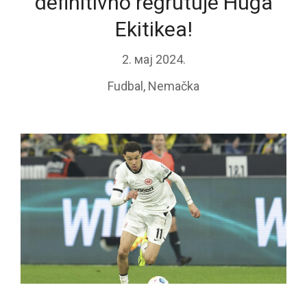
definitivno regrutuje Huga
Ekitikea!
2. мај 2024.
Fudbal
,
Nemačka