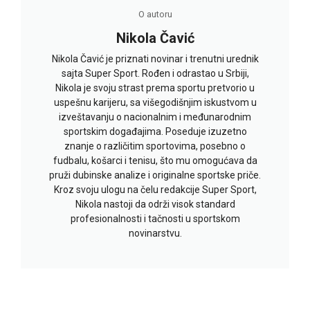
O autoru
Nikola Čavić
Nikola Čavić je priznati novinar i trenutni urednik
sajta Super Sport. Rođen i odrastao u Srbiji,
Nikola je svoju strast prema sportu pretvorio u
uspešnu karijeru, sa višegodišnjim iskustvom u
izveštavanju o nacionalnim i međunarodnim
sportskim događajima. Poseduje izuzetno
znanje o različitim sportovima, posebno o
fudbalu, košarci i tenisu, što mu omogućava da
pruži dubinske analize i originalne sportske priče.
Kroz svoju ulogu na čelu redakcije Super Sport,
Nikola nastoji da održi visok standard
profesionalnosti i tačnosti u sportskom
novinarstvu.