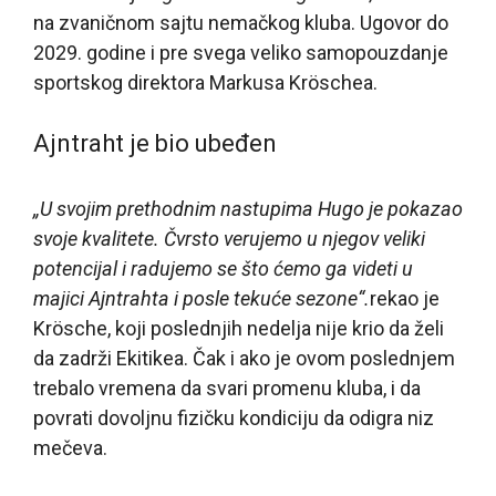
na zvaničnom sajtu nemačkog kluba. Ugovor do
2029. godine i pre svega veliko samopouzdanje
sportskog direktora Markusa Kröschea.
Ajntraht je bio ubeđen
„U svojim prethodnim nastupima Hugo je pokazao
svoje kvalitete. Čvrsto verujemo u njegov veliki
potencijal i radujemo se što ćemo ga videti u
majici Ajntrahta i posle tekuće sezone“.
rekao je
Krösche, koji poslednjih nedelja nije krio da želi
da zadrži Ekitikea. Čak i ako je ovom poslednjem
trebalo vremena da svari promenu kluba, i da
povrati dovoljnu fizičku kondiciju da odigra niz
mečeva.