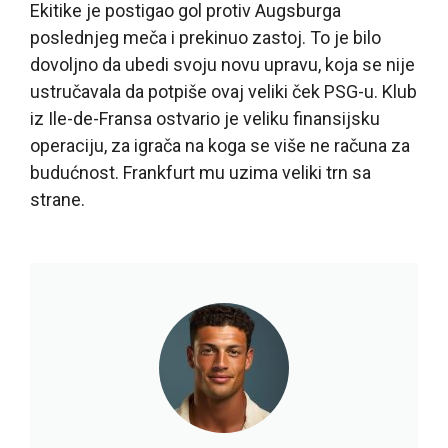
Ekitike je postigao gol protiv Augsburga
poslednjeg meča i prekinuo zastoj. To je bilo
dovoljno da ubedi svoju novu upravu, koja se nije
ustručavala da potpiše ovaj veliki ček PSG-u. Klub
iz Ile-de-Fransa ostvario je veliku finansijsku
operaciju, za igrača na koga se više ne računa za
budućnost. Frankfurt mu uzima veliki trn sa
strane.