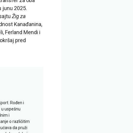
 transfer za oba
u junu 2025.
sajtu
Žig za
ednost Kanađanina,
i, Ferland Mendi i
 okršaj pred
Sport. Rođen i
io u uspešnu
lnim i
je o različitim
gućava da pruži