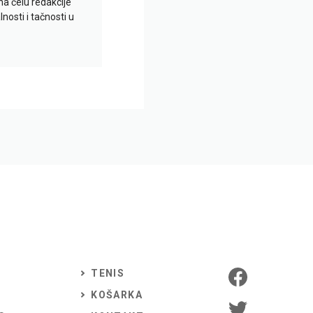
na čelu redakcije
nosti i tačnosti u
TENIS
KOŠARKA