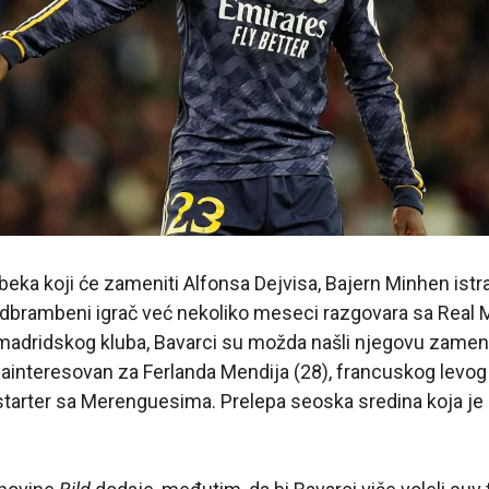
 beka koji će zameniti Alfonsa Dejvisa, Bajern Minhen istr
dbrambeni igrač već nekoliko meseci razgovara sa Real 
ru madridskog kluba, Bavarci su možda našli njegovu zam
ainteresovan za Ferlanda Mendija (28), francuskog levog
tarter sa Merenguesima. Prelepa seoska sredina koja je 