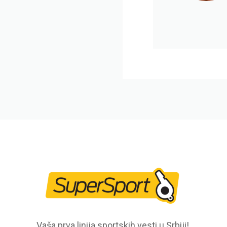
Vaša prva linija sportskih vesti u Srbiji!