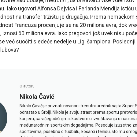
novine
Bild
dodaje, međutim, da bi Bavarci više voleli suv
. Iako ugovori Alfonsa Dejvisa i Ferlanda Mendija ističu 
ednost na transfer tržištu je drugačija. Prema nemačkom 
rednost Francuza procenjuje se na 20 miliona evra, dok vr
iznosi 60 miliona evra. Iako pregovori još uvek nisu počel
se već suočiti sledeće nedelje u Ligi šampiona. Poslednji
lubova?
O autoru
Nikola Čavić
Nikola Čavić je priznati novinar i trenutni urednik sajta Super 
odrastao u Srbiji, Nikola je svoju strast prema sportu pretvor
karijeru, sa višegodišnjim iskustvom u izveštavanju o naciona
međunarodnim sportskim događajima. Poseduje izuzetno znan
sportovima, posebno o fudbalu, košarci i tenisu, što mu omo