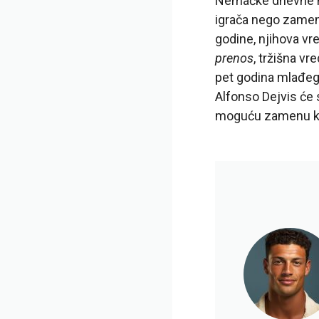
Nemačke dnevne 
igrača nego zamenu
godine, njihova vr
prenos
, tržišna v
pet godina mlađeg, 
Alfonso Dejvis će 
moguću zamenu k