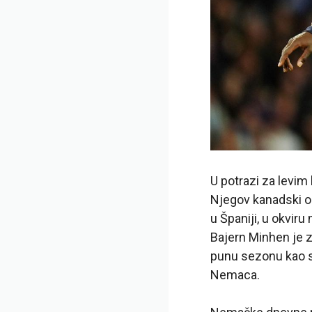
U potrazi za levim
Njegov kanadski o
u Španiji, u okvi
Bajern Minhen je z
punu sezonu kao s
Nemaca.