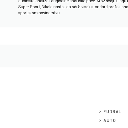
dubinske analize i originalne sportske priče. Kroz svoju ulogu 
Super Sport, Nikola nastoji da održi visok standard profesional
sportskom novinarstvu.
FUDBAL
AUTO