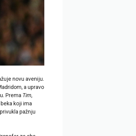
ažuje novu aveniju.
Madridom, a upravo
enu. Prema
Tim
,
 beka koji ima
privukla pažnju