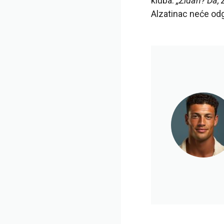
kluba:
„Zidan? Da, 
Alzatinac neće od