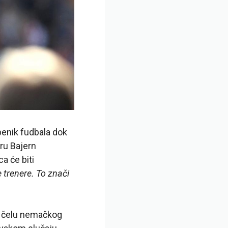
dbenik fudbala dok
ru Bajern
a će biti
e trenere. To znači
a čelu nemačkog