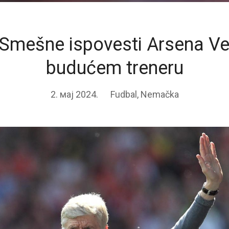
 Smešne ispovesti Arsena V
budućem treneru
2. мај 2024.
Fudbal
,
Nemačka