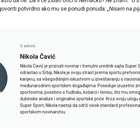
zašto da ne. Da li će Zidan otići u Nemačku? Ne znam.“
U s
govoriti potvrdno ako mu se ponudi ponuda:
„Nisam na pija
O autoru
Nikola Čavić
Nikola Čavić je priznati novinar i trenutni urednik sajta Super 
odrastao u Srbiji, Nikola je svoju strast prema sportu pretvor
karijeru, sa višegodišnjim iskustvom u izveštavanju o naciona
međunarodnim sportskim događajima. Poseduje izuzetno znan
sportovima, posebno o fudbalu, košarci i tenisu, što mu omo
dubinske analize i originalne sportske priče. Kroz svoju ulogu 
Super Sport, Nikola nastoji da održi visok standard profesional
sportskom novinarstvu.