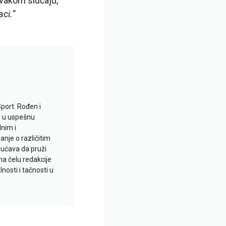
vakom slučaju,
ci.“
Sport. Rođen i
io u uspešnu
lnim i
je o različitim
gućava da pruži
na čelu redakcije
nosti i tačnosti u