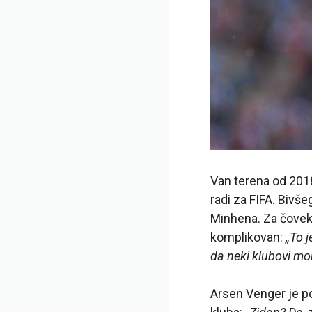
Van terena od 2018.
radi za FIFA. Bivš
Minhena. Za čoveka
komplikovan:
„To j
da neki klubovi mor
Arsen Venger je p