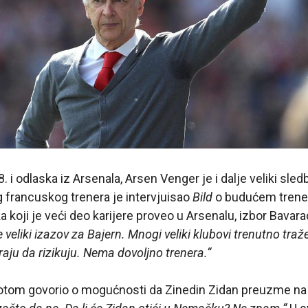
 i odlaska iz Arsenala, Arsen Venger je i dalje veliki sle
eg francuskog trenera je intervjuisao
Bild
o budućem trene
 koji je veći deo karijere proveo u Arsenalu, izbor Bavarac
e veliki izazov za Bajern. Mnogi veliki klubovi trenutno traž
aju da rizikuju. Nema dovoljno trenera.“
otom govorio o mogućnosti da Zinedin Zidan preuzme n