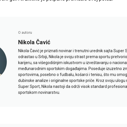
O autoru
Nikola Čavić
Nikola Čavić je priznati novinar i trenutni urednik sajta Super 
odrastao u Srbiji, Nikola je svoju strast prema sportu pretvor
karijeru, sa višegodišnjim iskustvom u izveštavanju o naciona
međunarodnim sportskim događajima. Poseduje izuzetno znan
sportovima, posebno o fudbalu, košarci i tenisu, što mu omo
dubinske analize i originalne sportske priče. Kroz svoju ulogu 
Super Sport, Nikola nastoji da održi visok standard profesional
sportskom novinarstvu.