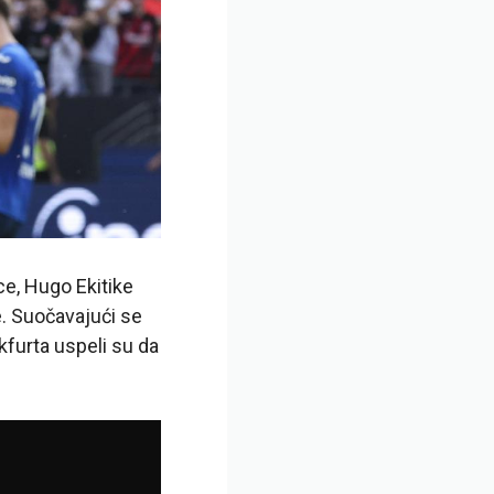
ce, Hugo Ekitike
e. Suočavajući se
kfurta uspeli su da