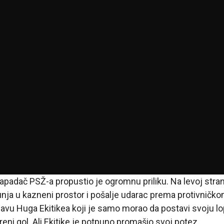
i napadač PSŽ-a propustio je ogromnu priliku. Na levoj st
nja u kazneni prostor i pošalje udarac prema protivničko
lavu Huga Ekitikea koji je samo morao da postavi svoju l
eni gol. Ali Ekitike je potpuno promašio svoj potez.