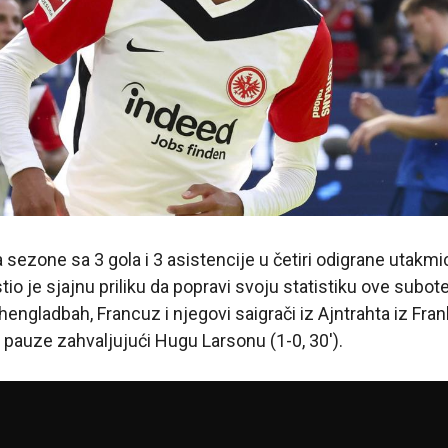
 sezone sa 3 gola i 3 asistencije u četiri odigrane utakmi
tio je sjajnu priliku da popravi svoju statistiku ove subot
ngladbah, Francuz i njegovi saigrači iz Ajntrahta iz Fran
e pauze zahvaljujući Hugu Larsonu (1-0, 30′).