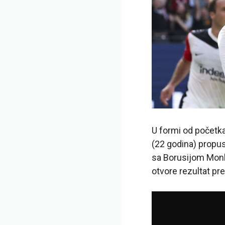
U formi od početka
(22 godina) propus
sa Borusijom Monhe
otvore rezultat pr