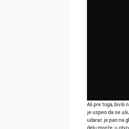
Ali pre toga, bivš
je uspeo da se ušu
udarac je pao na g
delu mreže, u otvor