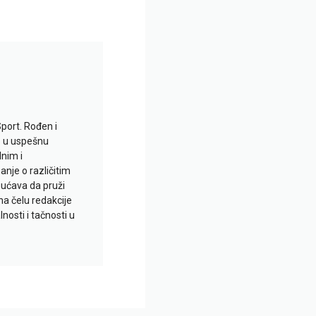
Sport. Rođen i
io u uspešnu
lnim i
je o različitim
gućava da pruži
na čelu redakcije
nosti i tačnosti u