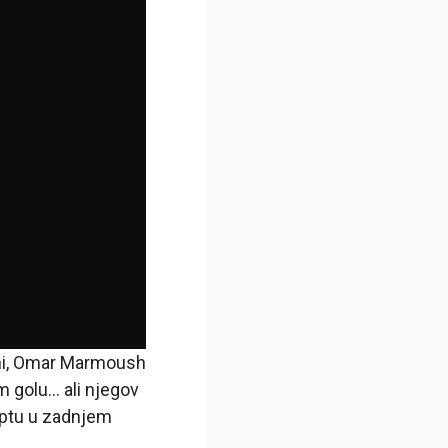
rani, Omar Marmoush
m golu… ali njegov
optu u zadnjem