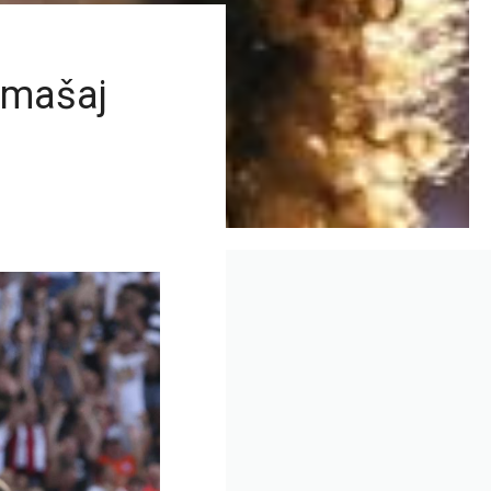
romašaj