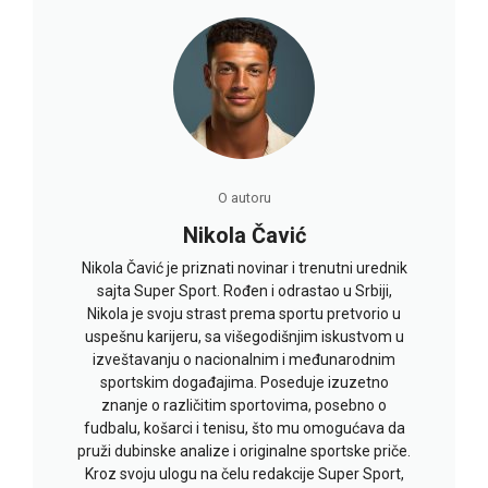
O autoru
Nikola Čavić
Nikola Čavić je priznati novinar i trenutni urednik
sajta Super Sport. Rođen i odrastao u Srbiji,
Nikola je svoju strast prema sportu pretvorio u
uspešnu karijeru, sa višegodišnjim iskustvom u
izveštavanju o nacionalnim i međunarodnim
sportskim događajima. Poseduje izuzetno
znanje o različitim sportovima, posebno o
fudbalu, košarci i tenisu, što mu omogućava da
pruži dubinske analize i originalne sportske priče.
Kroz svoju ulogu na čelu redakcije Super Sport,