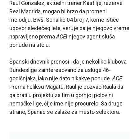
Raul Gonzalez, aktuelni trener Kastilje, rezerve
Real Madrida, mogao bi brzo da promeni
melodiju. Bivši Schalke 04 broj 7, kome ističe
ugovor sledećeg leta, veruje da je njegovo vreme
napravljeno prema
ACE
i njegov agent sluša
ponude na stolu.
Španski dnevnik prenosi i da je nekoliko klubova
Bundeslige zainteresovano za usluge 46-
godišnjaka, iako nije dato nikakve ponude.
ACE
Prema Feliksu Magatu, Raul je pozvao Raula da
ga prati u projektu za tim u gornjoj polovini
nemačke lige, čije ime nije procurelo. Sa druge
strane, Španac se zalaže za mesto selektora.