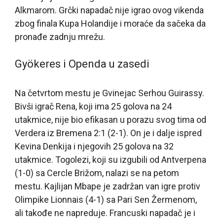
Alkmarom. Grčki napadač nije igrao ovog vikenda
zbog finala Kupa Holandije i moraće da sačeka da
pronađe zadnju mrežu.
Gyökeres i Openda u zasedi
Na četvrtom mestu je Gvinejac Serhou Guirassy.
Bivši igrač Rena, koji ima 25 golova na 24
utakmice, nije bio efikasan u porazu svog tima od
Verdera iz Bremena 2:1 (2-1). On je i dalje ispred
Kevina Denkija i njegovih 25 golova na 32
utakmice. Togolezi, koji su izgubili od Antverpena
(1-0) sa Cercle Brižom, nalazi se na petom
mestu. Kajlijan Mbape je zadržan van igre protiv
Olimpike Lionnais (4-1) sa Pari Sen Žermenom,
ali takođe ne napreduje. Francuski napadač je i