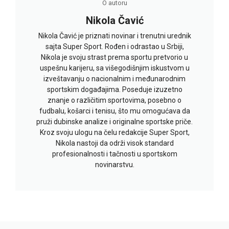
O autoru
Nikola Čavić
Nikola Čavić je priznati novinar i trenutni urednik
sajta Super Sport. Rođen i odrastao u Srbiji,
Nikola je svoju strast prema sportu pretvorio u
uspešnu karijeru, sa višegodišnjim iskustvom u
izveštavanju o nacionalnim i međunarodnim
sportskim događajima. Poseduje izuzetno
znanje o različitim sportovima, posebno o
fudbalu, košarci i tenisu, što mu omogućava da
pruži dubinske analize i originalne sportske priče.
Kroz svoju ulogu na čelu redakcije Super Sport,
Nikola nastoji da održi visok standard
profesionalnosti i tačnosti u sportskom
novinarstvu.