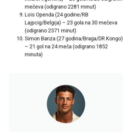
mečeva (odigrano 2281 minut)
Loïs Openda (24 godine/RB
Lajpcig/Belgija) – 23 gola na 30 mečeva
(odigrano 2371 minut)
Simon Banza (27 godina/Braga/DR Kongo)
– 21 gol na 24 meča (odigrano 1852
minuta)