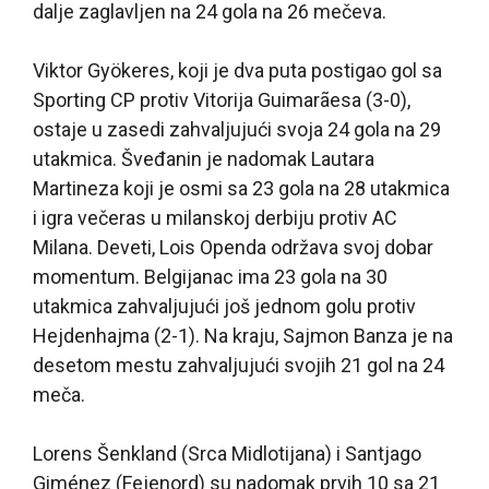
dalje zaglavljen na 24 gola na 26 mečeva.
Viktor Gyökeres, koji je dva puta postigao gol sa
Sporting CP protiv Vitorija Guimarãesa (3-0),
ostaje u zasedi zahvaljujući svoja 24 gola na 29
utakmica. Šveđanin je nadomak Lautara
Martineza koji je osmi sa 23 gola na 28 utakmica
i igra večeras u milanskoj derbiju protiv AC
Milana. Deveti, Lois Openda održava svoj dobar
momentum. Belgijanac ima 23 gola na 30
utakmica zahvaljujući još jednom golu protiv
Hejdenhajma (2-1). Na kraju, Sajmon Banza je na
desetom mestu zahvaljujući svojih 21 gol na 24
meča.
Lorens Šenkland (Srca Midlotijana) i Santjago
Giménez (Fejenord) su nadomak prvih 10 sa 21