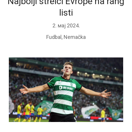
Najbolji strelci Evrope na rang
listi
2. мај 2024.
Fudbal
,
Nemačka