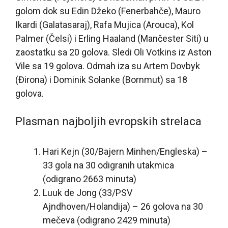
golom dok su Edin Džeko (Fenerbahče), Mauro
Ikardi (Galatasaraj), Rafa Mujica (Arouca), Kol
Palmer (Čelsi) i Erling Haaland (Mančester Siti) u
zaostatku sa 20 golova. Sledi Oli Votkins iz Aston
Vile sa 19 golova. Odmah iza su Artem Dovbyk
(Đirona) i Dominik Solanke (Bornmut) sa 18
golova.
Plasman najboljih evropskih strelaca
Hari Kejn (30/Bajern Minhen/Engleska) –
33 gola na 30 odigranih utakmica
(odigrano 2663 minuta)
Luuk de Jong (33/PSV
Ajndhoven/Holandija) – 26 golova na 30
mečeva (odigrano 2429 minuta)