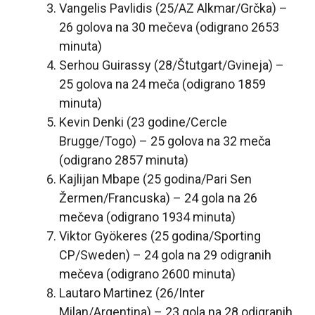
Vangelis Pavlidis (25/AZ Alkmar/Grčka) –
26 golova na 30 mečeva (odigrano 2653
minuta)
Serhou Guirassy (28/Štutgart/Gvineja) –
25 golova na 24 meča (odigrano 1859
minuta)
Kevin Denki (23 godine/Cercle
Brugge/Togo) – 25 golova na 32 meča
(odigrano 2857 minuta)
Kajlijan Mbape (25 godina/Pari Sen
Žermen/Francuska) – 24 gola na 26
mečeva (odigrano 1934 minuta)
Viktor Gyökeres (25 godina/Sporting
CP/Sweden) – 24 gola na 29 odigranih
mečeva (odigrano 2600 minuta)
Lautaro Martinez (26/Inter
Milan/Argentina) – 23 gola na 28 odigranih