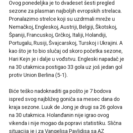
Ovog ponedeljka je to dvadeset šesti pregled
sezone za plasman najboljih evropskih strelaca.
Pronalazimo strelce koji su uzdrmali mreže u
Nemačkoj, Engleskoj, Austriji, Belgiji, Škotskoj,
Španiji, Francuskoj, Grčkoj, Italiji, Holandiji,
Portugalu, Rusiji, Švajcarskoj, Turskoj i Ukrajini. A
kao što je to bio slučaj od skoro početka sezone,
Hari Kejn je i dalje u vođstvu. Engleski napadač je
na 30 utakmica postigao 33 gola uz još jedan gol
protiv Union Berlina (5-1).
Biće teško nadoknaditi ga pošto je 7 bodova
ispred svog najbližeg goniča sa mesec dana do
kraja sezone. Luuk de Jong je drugi sa 26 golova
na 30 utakmica. Holanđanin nije igrao ovog
vikenda i nije mogao da popravi statistiku. Slična
situacija je i za Vangelisa Pavlidisa sa AZ