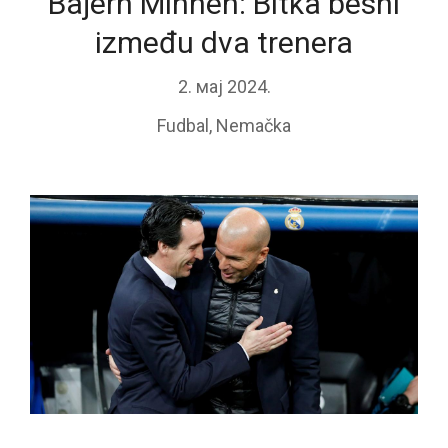
Bajern Minhen: Bitka besni
između dva trenera
2. мај 2024.
Fudbal
,
Nemačka