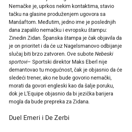
Nemačke je, uprkos nekim kontaktima, stavio
tačku na glasine produženjem ugovora sa
Manšaftom. Međutim, jedno ime je poslednjih
dana zapalilo nemačku i evropsku štampu:
Zinedin Zidan. Španska štampa je čak objavila da
je on prioritet i da će uz Nagelsmanovo odbijanje
slučaj biti brzo zatvoren. Ove subote
Nebeski
sportovi
– Sportski direktor Maks Eberl nije
demantovao tu mogućnost, čak je objasnio da će
sledeći trener, ako ne bude govorio nemački,
morati da govori engleski kao da šalje poruku,
dok je L’Equipe objasnio da bi jezička barijera
mogla da bude prepreka za Zidana.
Duel Emeri i De Zerbi