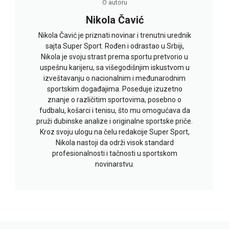
O autoru
Nikola Čavić
Nikola Čavić je priznati novinar i trenutni urednik
sajta Super Sport. Rođen i odrastao u Srbiji,
Nikola je svoju strast prema sportu pretvorio u
uspešnu karijeru, sa višegodišnjim iskustvom u
izveštavanju o nacionalnim i međunarodnim
sportskim događajima. Poseduje izuzetno
znanje o različitim sportovima, posebno o
fudbalu, košarci i tenisu, što mu omogućava da
pruži dubinske analize i originalne sportske priče.
Kroz svoju ulogu na čelu redakcije Super Sport,
Nikola nastoji da održi visok standard
profesionalnosti i tačnosti u sportskom
novinarstvu.