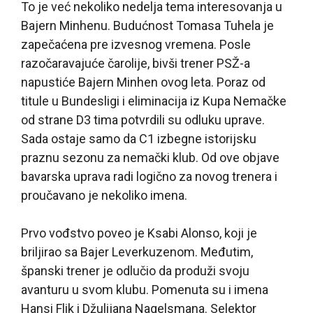
To je već nekoliko nedelja tema interesovanja u
Bajern Minhenu. Budućnost Tomasa Tuhela je
zapečaćena pre izvesnog vremena. Posle
razočaravajuće čarolije, bivši trener PSŽ-a
napustiće Bajern Minhen ovog leta. Poraz od
titule u Bundesligi i eliminacija iz Kupa Nemačke
od strane D3 tima potvrdili su odluku uprave.
Sada ostaje samo da C1 izbegne istorijsku
praznu sezonu za nemački klub. Od ove objave
bavarska uprava radi logično za novog trenera i
proučavano je nekoliko imena.
Prvo vođstvo poveo je Ksabi Alonso, koji je
briljirao sa Bajer Leverkuzenom. Međutim,
španski trener je odlučio da produži svoju
avanturu u svom klubu. Pomenuta su i imena
Hansi Flik i Džulijana Nagelsmana. Selektor