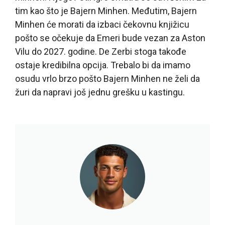
tim kao što je Bajern Minhen. Međutim, Bajern
Minhen će morati da izbaci čekovnu knjižicu
pošto se očekuje da Emeri bude vezan za Aston
Vilu do 2027. godine. De Zerbi stoga takođe
ostaje kredibilna opcija. Trebalo bi da imamo
osudu vrlo brzo pošto Bajern Minhen ne želi da
žuri da napravi još jednu grešku u kastingu.