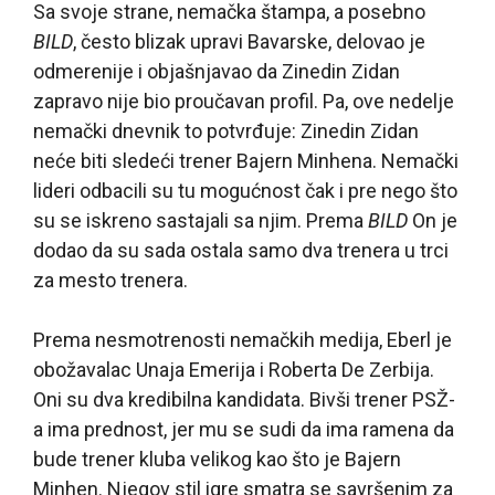
Sa svoje strane, nemačka štampa, a posebno
BILD
, često blizak upravi Bavarske, delovao je
odmerenije i objašnjavao da Zinedin Zidan
zapravo nije bio proučavan profil. Pa, ove nedelje
nemački dnevnik to potvrđuje: Zinedin Zidan
neće biti sledeći trener Bajern Minhena. Nemački
lideri odbacili su tu mogućnost čak i pre nego što
su se iskreno sastajali sa njim. Prema
BILD
On je
dodao da su sada ostala samo dva trenera u trci
za mesto trenera.
Prema nesmotrenosti nemačkih medija, Eberl je
obožavalac Unaja Emerija i Roberta De Zerbija.
Oni su dva kredibilna kandidata. Bivši trener PSŽ-
a ima prednost, jer mu se sudi da ima ramena da
bude trener kluba velikog kao što je Bajern
Minhen. Njegov stil igre smatra se savršenim za