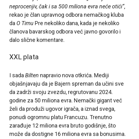
neprocenjiv, čak i sa 500 miliona evra neće otići“
,
rekao je član upravnog odbora nemačkog kluba
da
O Timu
Pre nekoliko dana, kada je nekoliko
članova bavarskog odbora već javno govorilo i
dalo slične komentare.
XXL plata
I sada
Bilten
napravio nova otkrića. Mediji
objašnjavaju da je Bajern spreman da učini sve
da zadrži svoju zvezdu, regrutovanu 2024.
godine za 50 miliona evra. Nemački gigant već
želi da produži ugovor igrača, a iznad svega,
ponudi ogromnu platu Francuzu. Trenutno
zarađuje 12 miliona evra bruto godišnje, što
može da dostigne 16 miliona evra sa bonusima.