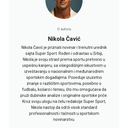
O autoru
Nikola Čavić
Nikola Čavić je priznati novinar i trenutni urednik
sajta Super Sport. Rođen i odrastao u Srbiji,
Nikola je svoju strast prema sportu pretvorio u
uspešnu karijeru, sa višegodišnjim iskustvom u
izveštavanju o nacionalnim i međunarodnim
sportskim događajima. Poseduje izuzetno
znanje o različitim sportovima, posebno o
fudbalu, košarci i tenisu, što mu omogućava da
pruži dubinske analize i originalne sportske priče.
Kroz svoju ulogu na čelu redakcije Super Sport,
Nikola nastoji da održi visok standard
profesionalnosti i tačnosti u sportskom
novinarstvu.