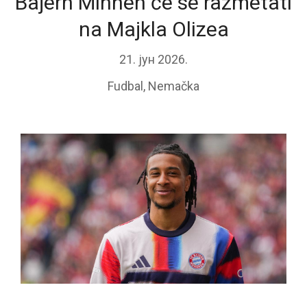
Bajern Minhen će se razmetati
na Majkla Olizea
21. јун 2026.
Fudbal
,
Nemačka