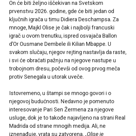
On će biti željno iščekivan na Svetskom
prvenstvu 2026. godine, gde će biti jedan od
ključnih igrača u timu Didiera Deschampsa. Za
mnoge, Majkl Olise je čak i najbolji francuski
igrač u ovom trenutku, ispred osvajača Ballon
d’Or Ousmane Dembele ili Kilian Mbappe. U
svakom slučaju, njegov rejting nastavlja da raste,
i svi će obraćati pažnju na njegove nastupe u
trobojnom dresu, počevši od ovog prvog meča
protiv Senegala u utorak uveče.
Istovremeno, u štampi se mnogo govori i o
njegovoj budućnosti. Nedavno je pomenuto
interesovanje Pari Sen Žermena za njegove
usluge, dok je to takođe najavljeno na strani Real
Madrida od strane mnogih medija. Ali, ne
iznenađuje, vrata su zatvorena.
„Olise je