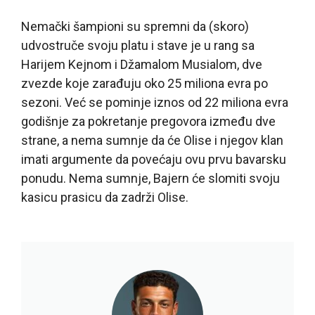
Nemački šampioni su spremni da (skoro)
udvostruče svoju platu i stave je u rang sa
Harijem Kejnom i Džamalom Musialom, dve
zvezde koje zarađuju oko 25 miliona evra po
sezoni. Već se pominje iznos od 22 miliona evra
godišnje za pokretanje pregovora između dve
strane, a nema sumnje da će Olise i njegov klan
imati argumente da povećaju ovu prvu bavarsku
ponudu. Nema sumnje, Bajern će slomiti svoju
kasicu prasicu da zadrži Olise.