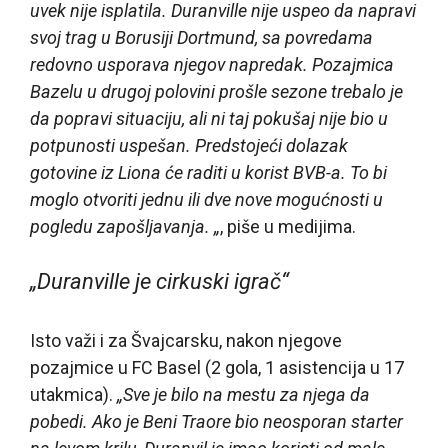
uvek nije isplatila. Duranville nije uspeo da napravi
svoj trag u Borusiji Dortmund, sa povredama
redovno usporava njegov napredak. Pozajmica
Bazelu u drugoj polovini prošle sezone trebalo je
da popravi situaciju, ali ni taj pokušaj nije bio u
potpunosti uspešan. Predstojeći dolazak
gotovine iz Liona će raditi u korist BVB-a. To bi
moglo otvoriti jednu ili dve nove mogućnosti u
pogledu zapošljavanja. „
, piše u medijima.
„Duranville je cirkuski igrač“
Isto važi i za Švajcarsku, nakon njegove
pozajmice u FC Basel (2 gola, 1 asistencija u 17
utakmica).
„Sve je bilo na mestu za njega da
pobedi. Ako je Beni Traore bio neosporan starter