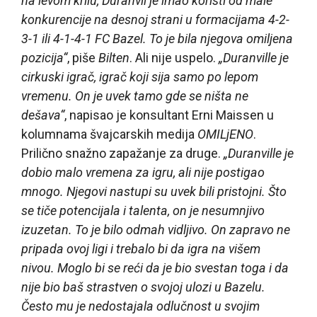
na levom krilu, Duranvil je imao koristi od male
konkurencije na desnoj strani u formacijama 4-2-
3-1 ili 4-1-4-1 FC Bazel. To je bila njegova omiljena
pozicija“
, piše
Bilten
. Ali nije uspelo.
„Duranville je
cirkuski igrač, igrač koji sija samo po lepom
vremenu. On je uvek tamo gde se ništa ne
dešava“
, napisao je konsultant Erni Maissen u
kolumnama švajcarskih medija
OMILjENO
.
Prilično snažno zapažanje za druge.
„Duranville je
dobio malo vremena za igru, ali nije postigao
mnogo. Njegovi nastupi su uvek bili pristojni. Što
se tiče potencijala i talenta, on je nesumnjivo
izuzetan. To je bilo odmah vidljivo. On zapravo ne
pripada ovoj ligi i trebalo bi da igra na višem
nivou. Moglo bi se reći da je bio svestan toga i da
nije bio baš strastven o svojoj ulozi u Bazelu.
Često mu je nedostajala odlučnost u svojim