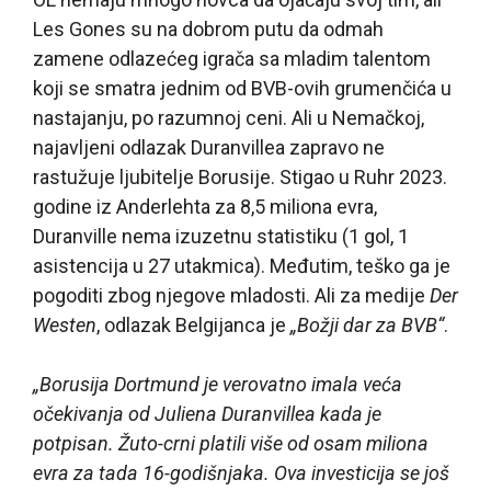
Les Gones su na dobrom putu da odmah
zamene odlazećeg igrača sa mladim talentom
koji se smatra jednim od BVB-ovih grumenčića u
nastajanju, po razumnoj ceni. Ali u Nemačkoj,
najavljeni odlazak Duranvillea zapravo ne
rastužuje ljubitelje Borusije. Stigao u Ruhr 2023.
godine iz Anderlehta za 8,5 miliona evra,
Duranville nema izuzetnu statistiku (1 gol, 1
asistencija u 27 utakmica). Međutim, teško ga je
pogoditi zbog njegove mladosti. Ali za medije
Der
Westen
, odlazak Belgijanca je
„Božji dar za BVB“
.
„Borusija Dortmund je verovatno imala veća
očekivanja od Juliena Duranvillea kada je
potpisan. Žuto-crni platili više od osam miliona
evra za tada 16-godišnjaka. Ova investicija se još