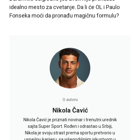
idealno mesto za cvetanje. Da li će OL i Paulo
Fonseka moći da pronađu magičnu formulu?
O autoru
Nikola Čavić
Nikola Čavić je priznati novinar i trenutni urednik
sajta Super Sport. Rođen i odrastao u Srbiji,
Nikola je svoju strast prema sportu pretvorio u
uspešnu karijeru, sa višegodišnjim iskustvom u