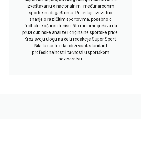
izveštavanju o nacionalnim i međunarodnim
sportskim događajima. Poseduje izuzetno
znanje o različitim sportovima, posebno o
fudbalu, košarci i tenisu, što mu omogućava da
pruži dubinske analize i originalne sportske priče.
Kroz svoju ulogu na čelu redakcije Super Sport,
Nikola nastoji da održi visok standard
profesionalnosti i tačnosti u sportskom
novinarstvu.