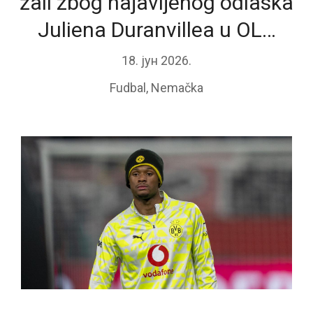
žali zbog najavljenog odlaska
Juliena Duranvillea u OL…
18. јун 2026.
Fudbal
,
Nemačka