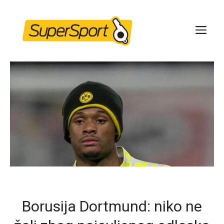
Skip
to
ME
content
Borusija Dortmund: niko ne