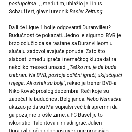
postupcima. „
, međutim, ublažio je Linus
Schauffert, glavni urednik
Basler Zeitung
.
Da li će Ligue 1 bolje odgovarati Duranvilleu?
Budućnost će pokazati. Jedno je sigurno: BVB je
brzo odlučio da se rastane sa Duranvilleom u
slučaju zadovoljavajuće ponude. Zato što
slabost između igrača i nemačkog kluba datira
nekoliko meseci unazad.
„Teško mu je da bude
izabran. Na BVB, postoje odlični igrači, uključujući
i njega. Ali ostali su bolji“
, rekao je trener BVB-a
Niko Kovač prošlog decembra. Reči koje su
zapečatile budućnost Belgijanca.
Nebo Nemačka
ukazao je da su Marsupialsi već bili spremni da
ga pozajme prošle zime, a FC Basel je to
iskoristio. Talentovani mladi igrač, Julien
Duranville očigledno još uvek nije pronašao