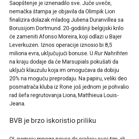
Saopštenje je iznenadilo sve. Juče uveče,
nemačka štampa je objavila da Olimpik Lion
finalizira dolazak mladog Juliena Duranvillea sa
Borusijom Dortmund. 20-godišnji belgijski krilo
će zameniti Afonso Moreira, koji odlazi u Bajer
Leverkuzen. Iznos operacije iznosio bi 8,5
miliona evra, uključujući bonuse. U
Rur Nahrihten
na kraju dodaje da će Marsupials pokušati da
uključi klauzulu koja im omogućava da dobiju
20% na moguću preprodaju. Na papiru, veliki deo
posmatrača kluba iz Rone još jednom je pohvalio
rad šefa regrutovanja Liona, Matthieua Louis-
Jeana.
BVB je brzo iskoristio priliku
OL nemaju mnogo novca da ojačaju svoj tim, ali