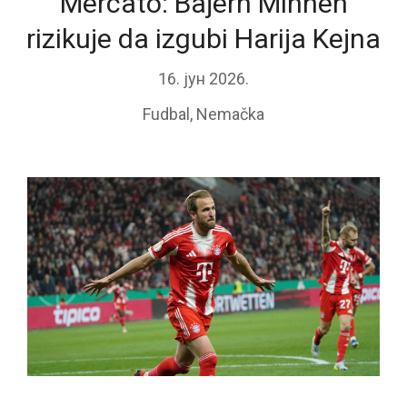
Mercato: Bajern Minhen
rizikuje da izgubi Harija Kejna
16. јун 2026.
Fudbal
,
Nemačka