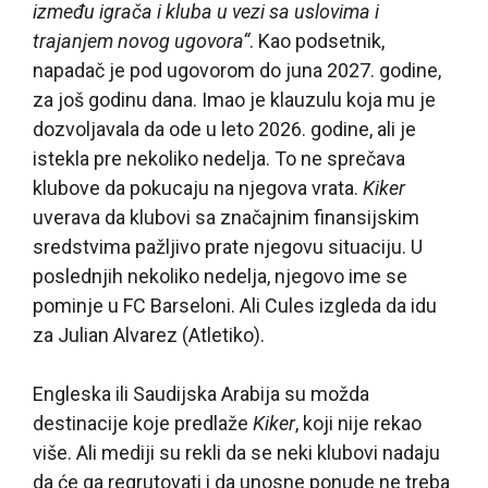
između igrača i kluba u vezi sa uslovima i
trajanjem novog ugovora“
. Kao podsetnik,
napadač je pod ugovorom do juna 2027. godine,
za još godinu dana. Imao je klauzulu koja mu je
dozvoljavala da ode u leto 2026. godine, ali je
istekla pre nekoliko nedelja. To ne sprečava
klubove da pokucaju na njegova vrata.
Kiker
uverava da klubovi sa značajnim finansijskim
sredstvima pažljivo prate njegovu situaciju. U
poslednjih nekoliko nedelja, njegovo ime se
pominje u FC Barseloni. Ali Cules izgleda da idu
za Julian Alvarez (Atletiko).
Engleska ili Saudijska Arabija su možda
destinacije koje predlaže
Kiker
, koji nije rekao
više. Ali mediji su rekli da se neki klubovi nadaju
da će ga regrutovati i da unosne ponude ne treba