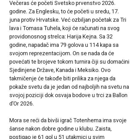
Večeras će početi Svetsko prvenstvo 2026.
godine. Za Englesku, to će početi u sredu, 17.
juna protiv Hrvatske. Već ozbiljan početak za Tri
lava i Tomasa Tuhela, koji će računati na svog
providonosnog strelca: Harija Kejna. Sa 32
godine, napadač ima 79 golova u 114 kapa sa
svojom reprezentacijom. On se nada da će
povećati te brojeve tokom turnira čiji su domaćini
Sjedinjene Države, Kanada i Meksiko. Ovo
takmičenje će takođe biti prilika za njega da
pokaže svetu da je jedan od najboljih na svetu na
svojoj poziciji dok osvaja bodove u trci za Ballon
d’Or 2026.
Mora se reći da bivši igrač Totenhema ima svoje
šanse nakon dobre godine u klubu. Zaista,
postigao je 61 gol u 51 utakmici u svim