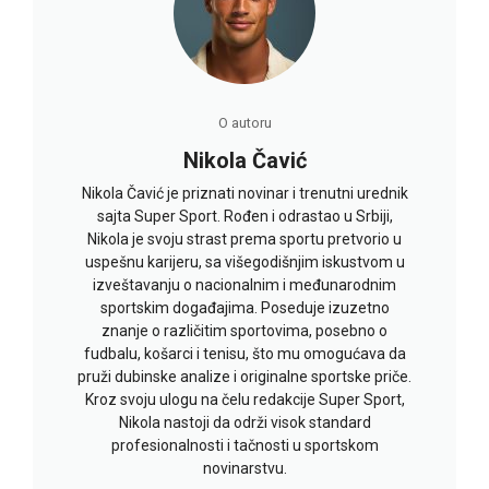
O autoru
Nikola Čavić
Nikola Čavić je priznati novinar i trenutni urednik
sajta Super Sport. Rođen i odrastao u Srbiji,
Nikola je svoju strast prema sportu pretvorio u
uspešnu karijeru, sa višegodišnjim iskustvom u
izveštavanju o nacionalnim i međunarodnim
sportskim događajima. Poseduje izuzetno
znanje o različitim sportovima, posebno o
fudbalu, košarci i tenisu, što mu omogućava da
pruži dubinske analize i originalne sportske priče.
Kroz svoju ulogu na čelu redakcije Super Sport,
Nikola nastoji da održi visok standard
profesionalnosti i tačnosti u sportskom
novinarstvu.