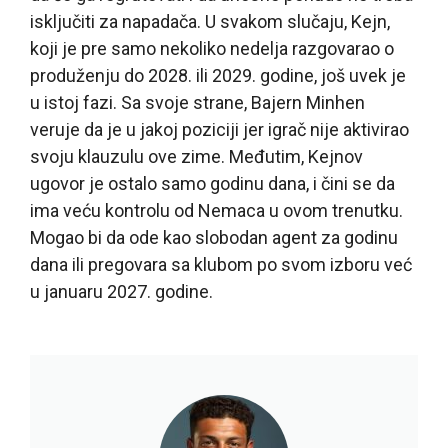
isključiti za napadača. U svakom slučaju, Kejn,
koji je pre samo nekoliko nedelja razgovarao o
produženju do 2028. ili 2029. godine, još uvek je
u istoj fazi. Sa svoje strane, Bajern Minhen
veruje da je u jakoj poziciji jer igrač nije aktivirao
svoju klauzulu ove zime. Međutim, Kejnov
ugovor je ostalo samo godinu dana, i čini se da
ima veću kontrolu od Nemaca u ovom trenutku.
Mogao bi da ode kao slobodan agent za godinu
dana ili pregovara sa klubom po svom izboru već
u januaru 2027. godine.