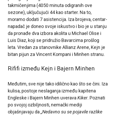
takmičenjima (4050 minuta odigranih ove
sezone), uključujući 44 kao starter. Na to,
moramo dodati 7 asistencija. Iza brojeva, centar-
napadač je doneo svoje iskustvo i bio je u stanju
da pronađe dva izbora akolita u Michael Olise i
Luis Diaz, koji se pridružio Bavarcima prošlog
leta. Vredan za stanovnike Allianz Arene, Kejn je
bitan pijun za Vincent Kompani i Minhen stranu.
Rififi između Kejn i Bajern Minhen
Međutim, sve nije tako idilično kao što se čini. Iza
kulisa, postoje neslaganja između kapitena
Engleske i Bajern Minhen uverava
Kiker
. Poznati
po svojoj ozbiljnosti, nemački mediji
objašnjavaju da
„Nedavno su se pojavile razlike