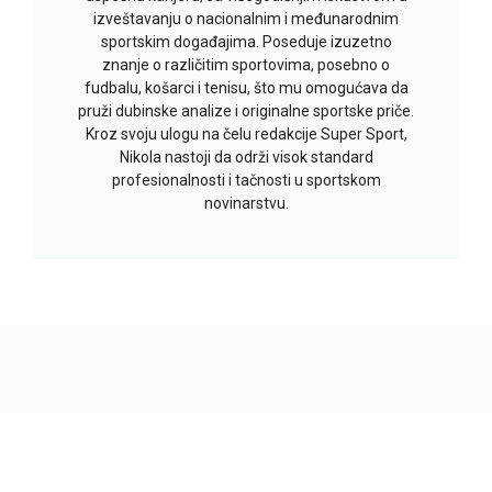
izveštavanju o nacionalnim i međunarodnim
sportskim događajima. Poseduje izuzetno
znanje o različitim sportovima, posebno o
fudbalu, košarci i tenisu, što mu omogućava da
pruži dubinske analize i originalne sportske priče.
Kroz svoju ulogu na čelu redakcije Super Sport,
Nikola nastoji da održi visok standard
profesionalnosti i tačnosti u sportskom
novinarstvu.