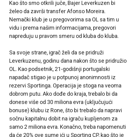
Kao što smo otkrili juče, Bajer Leverkuzen bi
želeo da završi transfer Afonso Moreira.
Nemački klub je u pregovorima sa OL sa tim u
vidu i prema našim informacijama, pregovori
napreduju u pravom smeru od kluba do kluba.
Sa svoje strane, igrač želi da se pridruži
Leverkuzenu, godinu dana nakon što se pridružio
OL. Kao podsetnik, 21-godišnji portugalski
napadač stigao je u potpunoj anonimnosti iz
rezervi Sportinga. Operacija je stoga na veoma
dobrom putu. Ako dođe do kraja, trebalo bi da
donese više od 30 miliona evra (uključujući
bonuse) klubu iz Rone, što bi trebalo da napravi
sočnu kapitalnu dobit na igraču kupljenom za
samo 2 miliona evra. Konačno, treba napomenuti
da će 20% ove sume ići u Sporting CP, kao što je