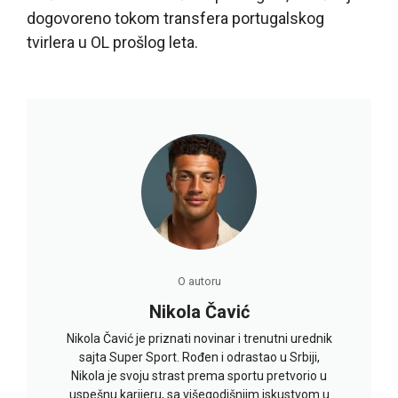
dogovoreno tokom transfera portugalskog
tvirlera u OL prošlog leta.
O autoru
Nikola Čavić
Nikola Čavić je priznati novinar i trenutni urednik
sajta Super Sport. Rođen i odrastao u Srbiji,
Nikola je svoju strast prema sportu pretvorio u
uspešnu karijeru, sa višegodišnjim iskustvom u