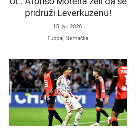
OL: Afonso Moreira želi da se
pridruži Leverkuzenu!
15. јун 2026.
Fudbal
,
Nemačka