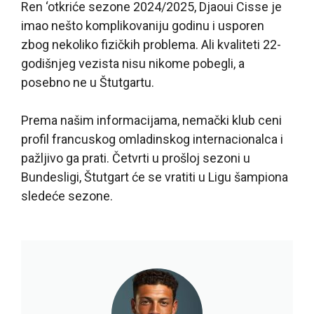
Ren ‘otkriće sezone 2024/2025, Djaoui Cisse je
imao nešto komplikovaniju godinu i usporen
zbog nekoliko fizičkih problema. Ali kvaliteti 22-
godišnjeg vezista nisu nikome pobegli, a
posebno ne u Štutgartu.
Prema našim informacijama, nemački klub ceni
profil francuskog omladinskog internacionalca i
pažljivo ga prati. Četvrti u prošloj sezoni u
Bundesligi, Štutgart će se vratiti u Ligu šampiona
sledeće sezone.