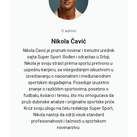
O autoru
Nikola Čavić
Nikola Čavić je priznati novinar i trenutni urednik
sajta Super Sport. Rođen i odrastao u Srbiji,
Nikola je svoju strast prema sportu pretvorio u
uspešnu karijeru, sa višegodišnjim iskustvom u
izveštavanju o nacionalnim i međunarodnim
sportskim događajima. Poseduje izuzetno
znanje o različitim sportovima, posebno o
fudbalu, košarci i tenisu, što mu omogućava da
pruži dubinske analize i originalne sportske priče.
Kroz svoju ulogu na čelu redakcije Super Sport,
Nikola nastoji da održi visok standard
profesionalnosti i tačnosti u sportskom
novinarstvu.