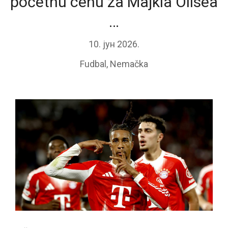
početnu cenu za Majkla Olisea
…
10. јун 2026.
Fudbal
,
Nemačka