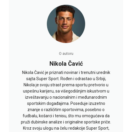
O autoru
Nikola Čavić
Nikola Čavić je priznati novinar i trenutni urednik
sajta Super Sport. Rođen i odrastao u Srbiji,
Nikola je svoju strast prema sportu pretvorio u
uspešnu karijeru, sa višegodišnjim iskustvom u
izveštavanju o nacionalnim i međunarodnim
sportskim događajima. Poseduje izuzetno
znanje o različitim sportovima, posebno o
fudbalu, košarci i tenisu, što mu omogućava da
pruži dubinske analize i originalne sportske priče.
Kroz svoju ulogu na čelu redakcije Super Sport,