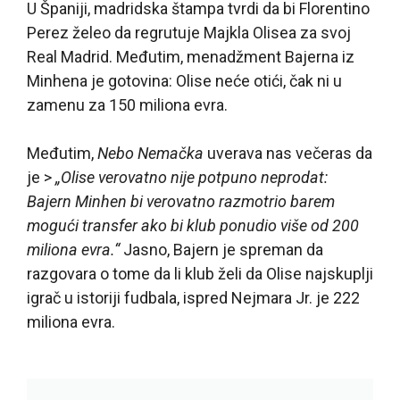
U Španiji, madridska štampa tvrdi da bi Florentino
Perez želeo da regrutuje Majkla Olisea za svoj
Real Madrid. Međutim, menadžment Bajerna iz
Minhena je gotovina: Olise neće otići, čak ni u
zamenu za 150 miliona evra.
Međutim,
Nebo Nemačka
uverava nas večeras da
je >
„Olise verovatno nije potpuno neprodat:
Bajern Minhen bi verovatno razmotrio barem
mogući transfer ako bi klub ponudio više od 200
miliona evra.“
Jasno, Bajern je spreman da
razgovara o tome da li klub želi da Olise najskuplji
igrač u istoriji fudbala, ispred Nejmara Jr. je 222
miliona evra.