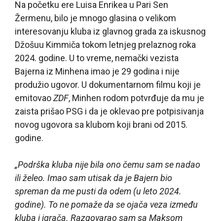
Na početku ere Luisa Enrikea u Pari Sen
Žermenu, bilo je mnogo glasina o velikom
interesovanju kluba iz glavnog grada za iskusnog
Džošuu Kimmiča tokom letnjeg prelaznog roka
2024. godine. U to vreme, nemački vezista
Bajerna iz Minhena imao je 29 godina i nije
produžio ugovor. U dokumentarnom filmu koji je
emitovao
ZDF
, Minhen rodom potvrđuje da mu je
zaista prišao PSG i da je oklevao pre potpisivanja
novog ugovora sa klubom koji brani od 2015.
godine.
„Podrška kluba nije bila ono čemu sam se nadao
ili želeo. Imao sam utisak da je Bajern bio
spreman da me pusti da odem (u leto 2024.
godine). To ne pomaže da se ojača veza između
kluba i igrača. Razgovarao sam sa Maksom