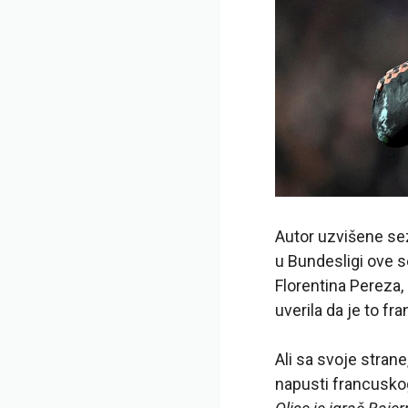
Autor uzvišene sez
u Bundesligi ove s
Florentina Pereza, 
uverila da je to fr
Ali sa svoje stra
napusti francuskog