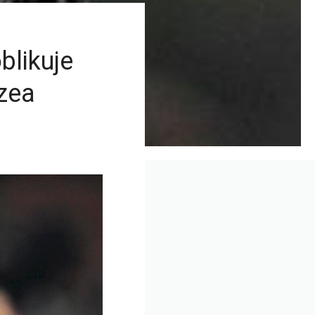
blikuje
izea