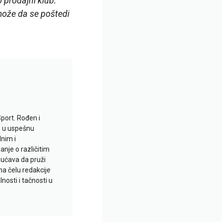
 prodajni klub.
može da se poštedi
Sport. Rođen i
io u uspešnu
lnim i
je o različitim
gućava da pruži
na čelu redakcije
nosti i tačnosti u