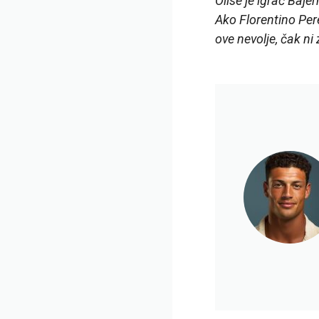
Olise je igrač Baj
Ako Florentino Per
ove nevolje, čak ni 