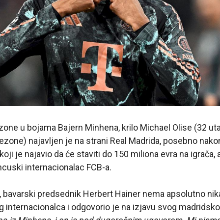
one u bojama Bajern Minhena, krilo Michael Olise (32 ut
ezone) najavljen je na strani Real Madrida, posebno nako
koji je najavio da će staviti do 150 miliona evra na igrača,
ancuski internacionalac FCB-a.
ne, bavarski predsednik Herbert Hainer nema apsolutno ni
 internacionalca i odgovorio je na izjavu svog madridsk