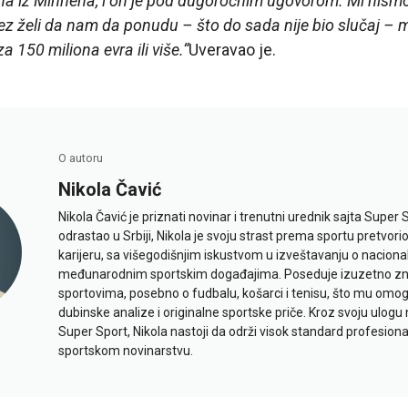
erna iz Minhena, i on je pod dugoročnim ugovorom. Mi nismo
ez želi da nam da ponudu – što do sada nije bio slučaj – 
za 150 miliona evra ili više.“
Uveravao je.
O autoru
Nikola Čavić
Nikola Čavić je priznati novinar i trenutni urednik sajta Super 
odrastao u Srbiji, Nikola je svoju strast prema sportu pretvor
karijeru, sa višegodišnjim iskustvom u izveštavanju o naciona
međunarodnim sportskim događajima. Poseduje izuzetno znan
sportovima, posebno o fudbalu, košarci i tenisu, što mu omo
dubinske analize i originalne sportske priče. Kroz svoju ulogu 
Super Sport, Nikola nastoji da održi visok standard profesional
sportskom novinarstvu.