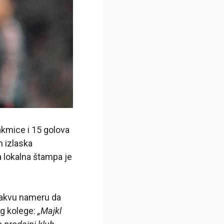
akmice i 15 golova
n izlaska
 a lokalna štampa je
kakvu nameru da
og kolege:
„Majkl