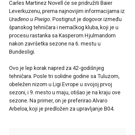
Carles Martinez Novell će se pridružiti Baier
Leverkuzenu, prema najnovijim informacijama iz
Urađeno u Piwigo
. Postignut je dogovor između
španskog tehničara i nemačkog kluba, koji je u
procesu rastanka sa Kasperom Hjulmandom
nakon završetka sezone na 6. mestu u
Bundesligi.
Ovo je lep korak napred za 42-godišnjeg
tehničara. Posle tri solidne godine sa Tuluzom,
obeležen nizom u Ligi Evrope u svojoj prvoj
sezoni, i 9. mesto u maju, otišao je na kraju ove
sezone. Na primer, on je preferirao Alvaro
Arbeloa, koji je predložen za upravljanje B04.