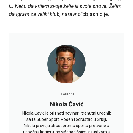
i… Neću da krijem svoje želje ili svoje snove. Želim
da igram za veliki klub, naravno“
objasnio je.
O autoru
Nikola Čavić
Nikola Čavić je priznati novinar i trenutni urednik
sajta Super Sport. Rođen i odrastao u Srbiji,
Nikola je svoju strast prema sportu pretvorio u
uspešnu karijeru, sa višegodišnjim iskustvom u