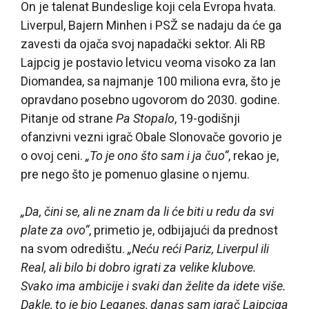
On je talenat Bundeslige koji cela Evropa hvata.
Liverpul, Bajern Minhen i PSŽ se nadaju da će ga
zavesti da ojača svoj napadački sektor. Ali RB
Lajpcig je postavio letvicu veoma visoko za Ian
Diomandea, sa najmanje 100 miliona evra, što je
opravdano posebno ugovorom do 2030. godine.
Pitanje od strane
Pa Stopalo
, 19-godišnji
ofanzivni vezni igrač Obale Slonovače govorio je
o ovoj ceni.
„To je ono što sam i ja čuo“
, rekao je,
pre nego što je pomenuo glasine o njemu.
„Da, čini se, ali ne znam da li će biti u redu da svi
plate za ovo“
, primetio je, odbijajući da prednost
na svom odredištu.
„Neću reći Pariz, Liverpul ili
Real, ali bilo bi dobro igrati za velike klubove.
Svako ima ambicije i svaki dan želite da idete više.
Dakle, to je bio Leganes, danas sam igrač Lajpciga