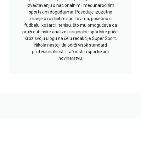
izveštavanju o nacionalnim i međunarodnim
sportskim događajima. Poseduje izuzetno
znanje o različitim sportovima, posebno o
fudbalu, košarci i tenisu, što mu omogućava da
pruži dubinske analize i originalne sportske priče.
Kroz svoju ulogu na čelu redakcije Super Sport,
Nikola nastoji da održi visok standard
profesionalnosti i tačnosti u sportskom
novinarstvu.