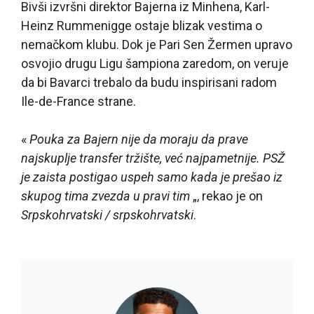
Bivši izvršni direktor Bajerna iz Minhena, Karl-
Heinz Rummenigge ostaje blizak vestima o
nemačkom klubu. Dok je Pari Sen Žermen upravo
osvojio drugu Ligu šampiona zaredom, on veruje
da bi Bavarci trebalo da budu inspirisani radom
Ile-de-France strane.
«
Pouka za Bajern nije da moraju da prave
najskuplje transfer tržište, već najpametnije. PSŽ
je zaista postigao uspeh samo kada je prešao iz
skupog tima zvezda u pravi tim
„, rekao je on
Srpskohrvatski / srpskohrvatski
.