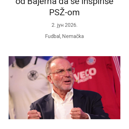
od Bajerna da se inspiriše
PSŽ-om
2. јун 2026.
Fudbal
,
Nemačka