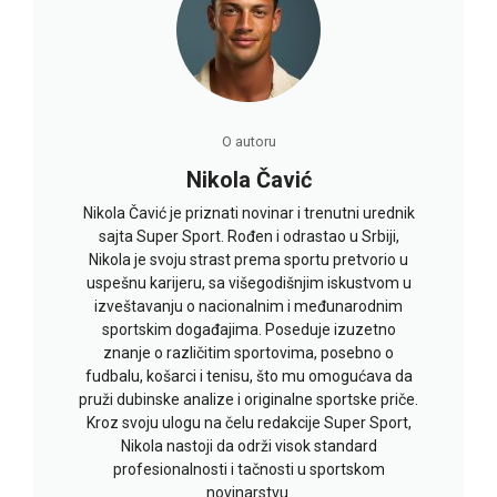
O autoru
Nikola Čavić
Nikola Čavić je priznati novinar i trenutni urednik
sajta Super Sport. Rođen i odrastao u Srbiji,
Nikola je svoju strast prema sportu pretvorio u
uspešnu karijeru, sa višegodišnjim iskustvom u
izveštavanju o nacionalnim i međunarodnim
sportskim događajima. Poseduje izuzetno
znanje o različitim sportovima, posebno o
fudbalu, košarci i tenisu, što mu omogućava da
pruži dubinske analize i originalne sportske priče.
Kroz svoju ulogu na čelu redakcije Super Sport,
Nikola nastoji da održi visok standard
profesionalnosti i tačnosti u sportskom
novinarstvu.