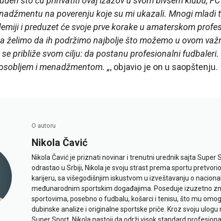
en što ću prihvatiti ovaj izazov u svom bivšem klubu, FC B
adžmentu na poverenju koje su mi ukazali. Mnogi mladi t
miji i preduzet će svoje prve korake u amaterskom profe
i ja želimo da ih podržimo najbolje što možemo u ovom va
 približe svom cilju: da postanu profesionalni fudbaleri
m osobljem i menadžmentom. „
, objavio je on u saopštenju.
O autoru
Nikola Čavić
Nikola Čavić je priznati novinar i trenutni urednik sajta Super 
odrastao u Srbiji, Nikola je svoju strast prema sportu pretvor
karijeru, sa višegodišnjim iskustvom u izveštavanju o naciona
međunarodnim sportskim događajima. Poseduje izuzetno znan
sportovima, posebno o fudbalu, košarci i tenisu, što mu omo
dubinske analize i originalne sportske priče. Kroz svoju ulogu 
Super Sport, Nikola nastoji da održi visok standard profesional