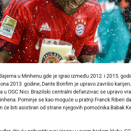
ajerna u Minhenu gde je igrao između 2012. i 2015. godin
ona 2013. godine, Dante Bonfim je upravo završio karijeru
 u OGC Nici. Brazilski centralni defanzivac se upravo vr
Minhena. Pominje se kao moguće u pratnji Franck Riberi 
n će biti asistiran od strane njegovih pomoćnika Babak Kei