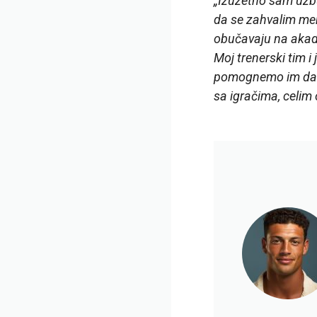
„Izuzetno sam uzbuđ
da se zahvalim men
obučavaju na akade
Moj trenerski tim 
pomognemo im da se
sa igračima, celi