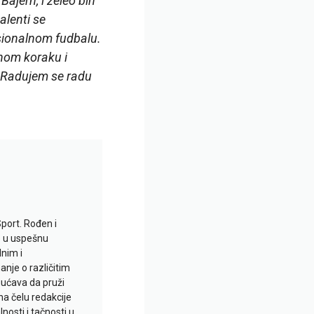
ajern, i želeo bih
alenti se
sionalnom fudbalu.
žnom koraku i
. Radujem se radu
Sport. Rođen i
io u uspešnu
lnim i
je o različitim
gućava da pruži
na čelu redakcije
nosti i tačnosti u