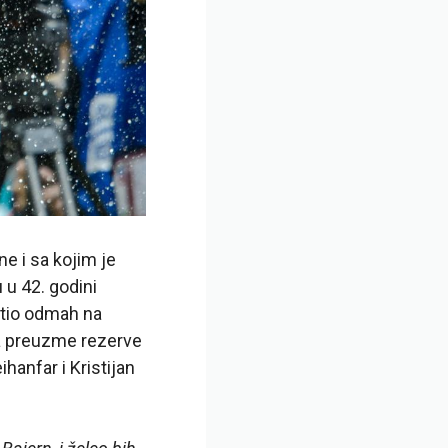
e i sa kojim je
 u 42. godini
atio odmah na
da preuzme rezerve
hanfar i Kristijan