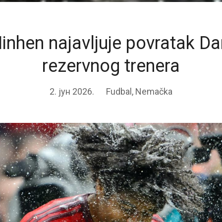
inhen najavljuje povratak D
rezervnog trenera
2. јун 2026.
Fudbal
,
Nemačka