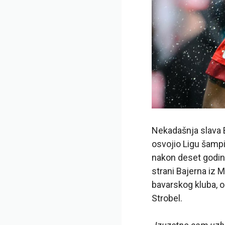
Nekadašnja slava B
osvojio Ligu šampi
nakon deset godina
strani Bajerna iz 
bavarskog kluba, o
Strobel.