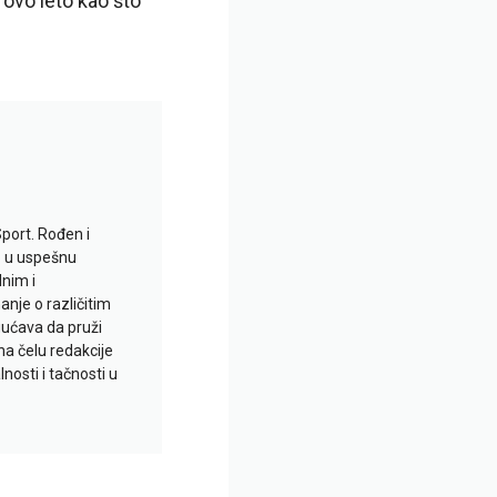
 ovo leto kao što
Sport. Rođen i
io u uspešnu
lnim i
je o različitim
gućava da pruži
na čelu redakcije
nosti i tačnosti u