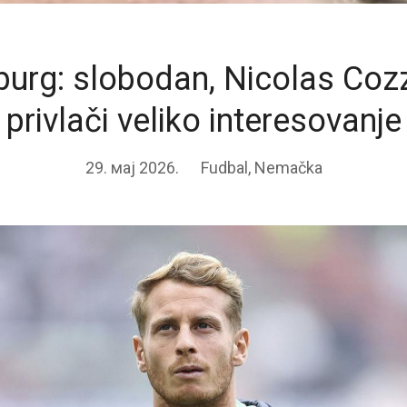
burg: slobodan, Nicolas Coz
privlači veliko interesovanje
29. мај 2026.
Fudbal
,
Nemačka