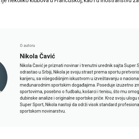
nje nekoliko klubova u Francuskoj, kao i u inostranstvu za
O autoru
Nikola Čavić
Nikola Čavić je priznati novinar i trenutni urednik sajta Super 
odrastao u Srbiji, Nikola je svoju strast prema sportu pretvor
karijeru, sa višegodišnjim iskustvom u izveštavanju o naciona
međunarodnim sportskim događajima. Poseduje izuzetno znan
sportovima, posebno o fudbalu, košarci i tenisu, što mu omo
dubinske analize i originalne sportske priče. Kroz svoju ulogu 
Super Sport, Nikola nastoji da održi visok standard profesional
sportskom novinarstvu.