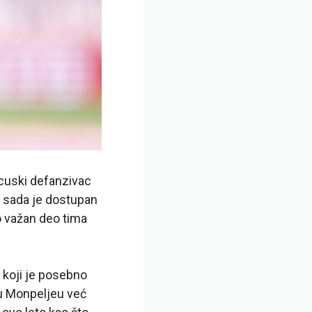
ncuski defanzivac
i sada je dostupan
ao važan deo tima
 koji je posebno
 u Monpeljeu već