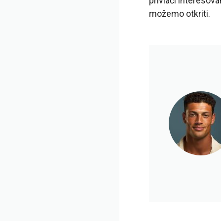
privlači interesova
možemo otkriti.