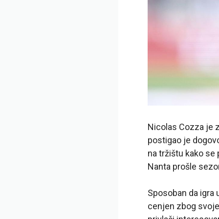
Nicolas Cozza je 
postigao je dogov
na tržištu kako se 
Nanta prošle sezone
Sposoban da igra u
cenjen zbog svoje 