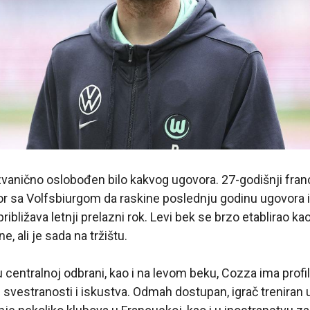
zvanično oslobođen bilo kakvog ugovora. 27-godišnji fra
or sa Volfsbiurgom da raskine poslednju godinu ugovora 
približava letnji prelazni rok. Levi bek se brzo etablirao k
, ali je sada na tržištu.
 centralnoj odbrani, kao i na levom beku, Cozza ima profil
svestranosti i iskustva. Odmah dostupan, igrač treniran