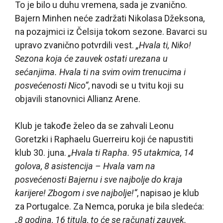
To je bilo u duhu vremena, sada je zvanično.
Bajern Minhen neće zadržati Nikolasa Džeksona,
na pozajmici iz Čelsija tokom sezone. Bavarci su
upravo zvanično potvrdili vest.
„Hvala ti, Niko!
Sezona koja će zauvek ostati urezana u
sećanjima. Hvala ti na svim ovim trenucima i
posvećenosti Nico“
, navodi se u tvitu koji su
objavili stanovnici Allianz Arene.
Klub je takođe želeo da se zahvali Leonu
Goretzki i Raphaelu Guerreiru koji će napustiti
klub 30. juna.
„Hvala ti Rapha. 95 utakmica, 14
golova, 8 asistencija – Hvala vam na
posvećenosti Bajernu i sve najbolje do kraja
karijere! Zbogom i sve najbolje!“
, napisao je klub
za Portugalce. Za Nemca, poruka je bila sledeća:
„8 godina, 16 titula, to će se računati zauvek.