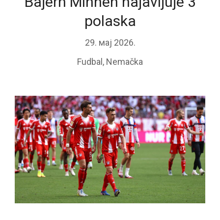
Bajern Minhen najavljuje 3
polaska
29. мај 2026.
Fudbal
,
Nemačka