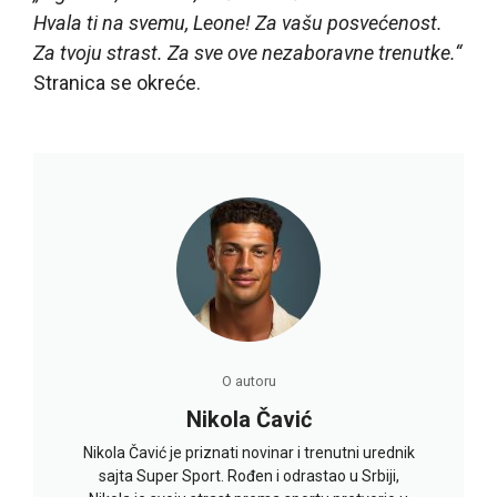
Hvala ti na svemu, Leone! Za vašu posvećenost.
Za tvoju strast. Za sve ove nezaboravne trenutke.“
Stranica se okreće.
O autoru
Nikola Čavić
Nikola Čavić je priznati novinar i trenutni urednik
sajta Super Sport. Rođen i odrastao u Srbiji,