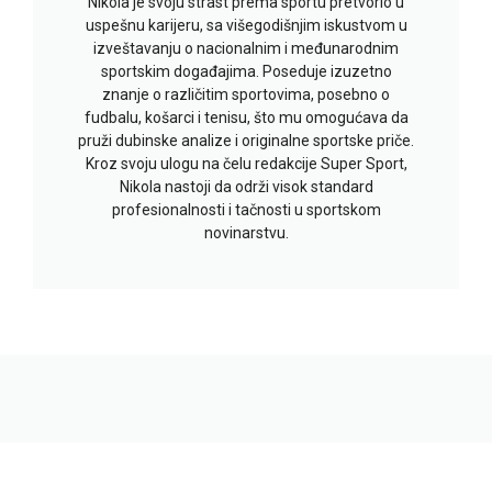
Nikola je svoju strast prema sportu pretvorio u
uspešnu karijeru, sa višegodišnjim iskustvom u
izveštavanju o nacionalnim i međunarodnim
sportskim događajima. Poseduje izuzetno
znanje o različitim sportovima, posebno o
fudbalu, košarci i tenisu, što mu omogućava da
pruži dubinske analize i originalne sportske priče.
Kroz svoju ulogu na čelu redakcije Super Sport,
Nikola nastoji da održi visok standard
profesionalnosti i tačnosti u sportskom
novinarstvu.