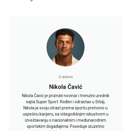
O autoru
Nikola Čavić
Nikola Čavić je priznati novinar i trenutni urednik
sajta Super Sport. Rođen i odrastao u Srbiji,
Nikola je svoju strast prema sportu pretvorio u
uspešnu karijeru, sa višegodišnjim iskustvom u
izveštavanju o nacionalnim i međunarodnim
sportskim događajima. Poseduje izuzetno