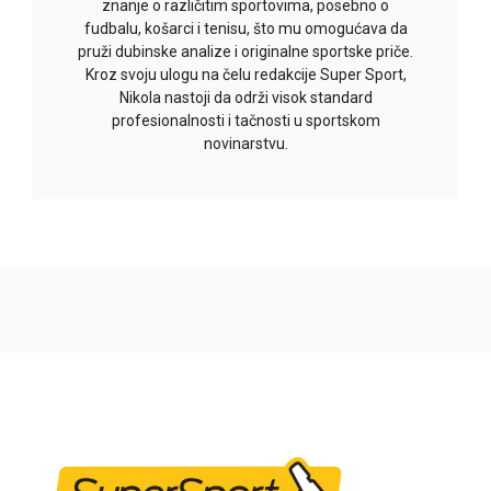
znanje o različitim sportovima, posebno o
fudbalu, košarci i tenisu, što mu omogućava da
pruži dubinske analize i originalne sportske priče.
Kroz svoju ulogu na čelu redakcije Super Sport,
Nikola nastoji da održi visok standard
profesionalnosti i tačnosti u sportskom
novinarstvu.