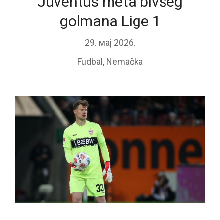
Juventus meta bivšeg
golmana Lige 1
29. мај 2026.
Fudbal
,
Nemačka