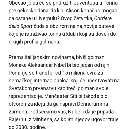
Obećao je da će se pridružiti Juventusu u Torinu
pre nekoliko dana, da li bi Alison konačno mogao
da ostane u Liverpulu? Ovog četvrtka,
Corriere
dello Sport
čuda s obzirom na najnovije puteve
koje je istraživao torinski klub i koji su doveli do
drugih profila golmana.
Prema italijanskim novinama, bivši golman
Monaka Aleksandar Nibel bi bio jedan od njih.
Pominje se transfer od 15 miliona evra za
nemačkog internacionalca, koji će učestvovati na
Svetskom prvenstvu kao treći golman svoje
reprezentacije. Mančester Siti bi takođe bio
otvoren za ideju da ga napravi Donnarumma
zamena. Podsećamo vas, Nubel i dalje pripada
Bajernu iz Minhena, sa kojim njegov ugovor traje
do 2030. godine.