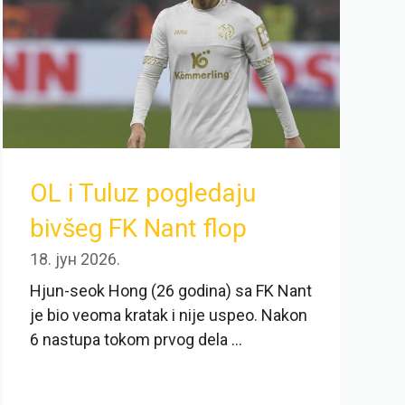
OL i Tuluz pogledaju
bivšeg FK Nant flop
18. јун 2026.
Hjun-seok Hong (26 godina) sa FK Nant
je bio veoma kratak i nije uspeo. Nakon
6 nastupa tokom prvog dela ...