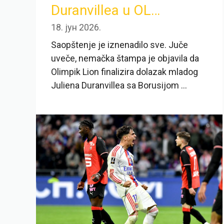
Duranvillea u OL…
18. јун 2026.
Saopštenje je iznenadilo sve. Juče
uveče, nemačka štampa je objavila da
Olimpik Lion finalizira dolazak mladog
Juliena Duranvillea sa Borusijom ...