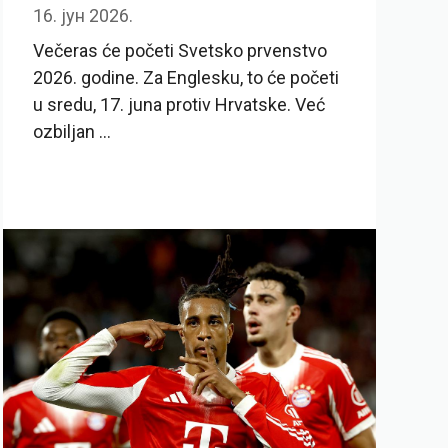
16. јун 2026.
Večeras će početi Svetsko prvenstvo
2026. godine. Za Englesku, to će početi
u sredu, 17. juna protiv Hrvatske. Već
ozbiljan ...