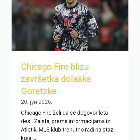
Chicago Fire blizu
završetka dolaska
Goretzke
20. јун 2026.
Chicago Fire želi da se dogovor leta
desi. Zaista, prema informacijama iz
Atletik, MLS klub trenutno radi na stazi
koja ...