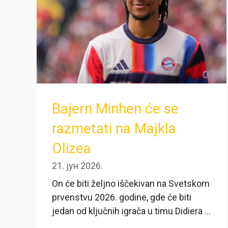
Bajern Minhen će se
razmetati na Majkla
Olizea
21. јун 2026.
On će biti željno iščekivan na Svetskom
prvenstvu 2026. godine, gde će biti
jedan od ključnih igrača u timu Didiera ...