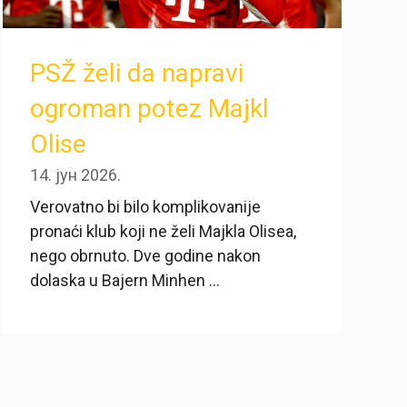
PSŽ želi da napravi
ogroman potez Majkl
Olise
14. јун 2026.
Verovatno bi bilo komplikovanije
pronaći klub koji ne želi Majkla Olisea,
nego obrnuto. Dve godine nakon
dolaska u Bajern Minhen ...