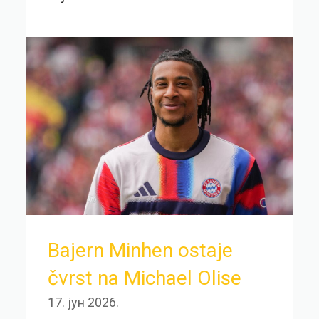
Bajern Minhen ostaje
čvrst na Michael Olise
17. јун 2026.