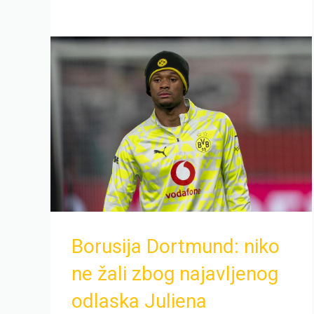
Borusija Dortmund: niko
ne žali zbog najavljenog
odlaska Juliena