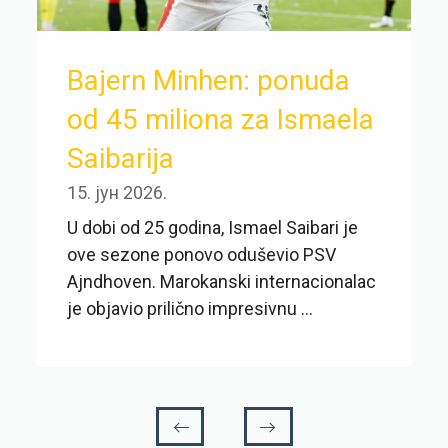
Bajern Minhen: ponuda
od 45 miliona za Ismaela
Saibarija
15. јун 2026.
U dobi od 25 godina, Ismael Saibari je
ove sezone ponovo oduševio PSV
Ajndhoven. Marokanski internacionalac
je objavio prilično impresivnu ...