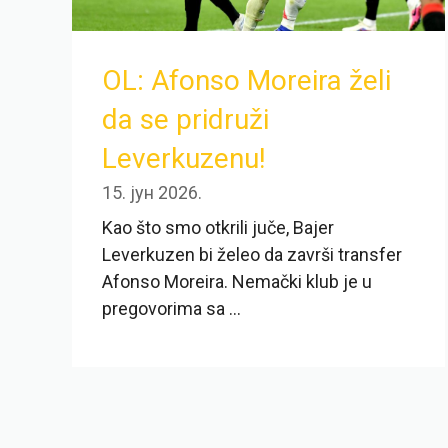
OL: Afonso Moreira želi
da se pridruži
Leverkuzenu!
15. јун 2026.
Kao što smo otkrili juče, Bajer
Leverkuzen bi želeo da završi transfer
Afonso Moreira. Nemački klub je u
pregovorima sa ...