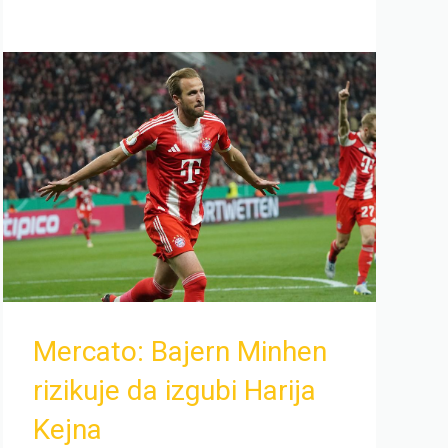
Mercato: Bajern Minhen
rizikuje da izgubi Harija
Kejna