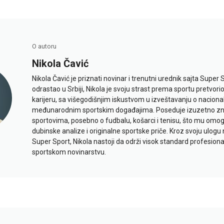
O autoru
Nikola Čavić
Nikola Čavić je priznati novinar i trenutni urednik sajta Super 
odrastao u Srbiji, Nikola je svoju strast prema sportu pretvor
karijeru, sa višegodišnjim iskustvom u izveštavanju o naciona
međunarodnim sportskim događajima. Poseduje izuzetno znan
sportovima, posebno o fudbalu, košarci i tenisu, što mu omo
dubinske analize i originalne sportske priče. Kroz svoju ulogu 
Super Sport, Nikola nastoji da održi visok standard profesional
sportskom novinarstvu.