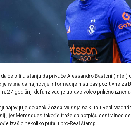
da će biti u stanju da privuče Alessandro Bastoni (Inter)
o je istina da najnovije informacije nisu baš pozitivne za 
, 27-godišnji defanzivac je upravo voleo prilično iznena
oji najavljuje dolazak Žozea Murinja na klupu Real Madrida
ji, jer Merengues takođe traže da potpišu centralnog de
ođe izašlo nekoliko puta u pro-Real štampi …