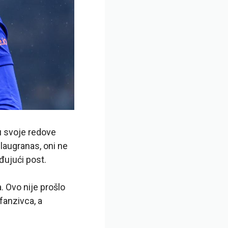
 u svoje redove
Blaugranas, oni ne
đujući post.
. Ovo nije prošlo
fanzivca, a