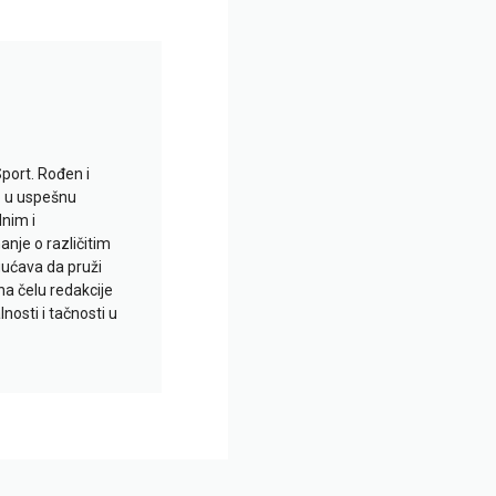
Sport. Rođen i
io u uspešnu
lnim i
je o različitim
gućava da pruži
na čelu redakcije
nosti i tačnosti u