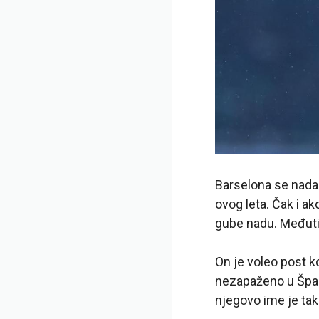
Barselona se nada 
ovog leta. Čak i ak
gube nadu. Međutim
On je voleo post k
nezapaženo u Špani
njegovo ime je tak