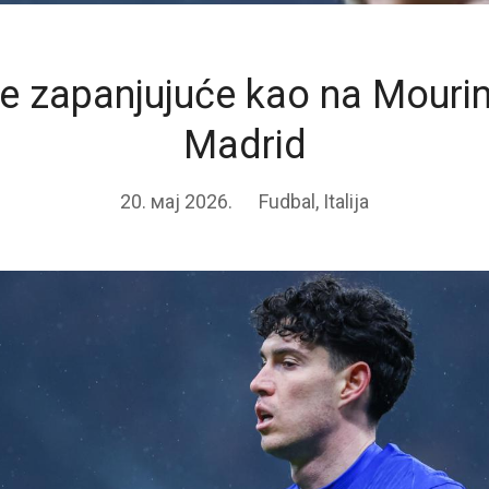
je zapanjujuće kao na Mourin
Madrid
20. мај 2026.
Fudbal
,
Italija