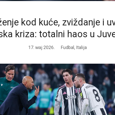
enje kod kuće, zviždanje i u
ska kriza: totalni haos u Juv
17. мај 2026.
Fudbal
,
Italija