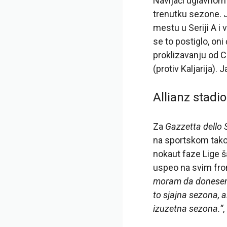
Navijači uglavnom 
trenutku sezone. J
mestu u Seriji A i
se to postiglo, on
proklizavanju od C
(protiv Kaljarija).
Allianz stadi
Za
Gazzetta dello 
na sportskom tako
nokaut faze Lige š
uspeo na svim fron
moram da donesem 
to sjajna sezona, a
izuzetna sezona.“
,