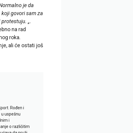
Normalno je da
n koji govori sam za
 protestuju. „
.
sebno na rad
nog roka.
, ali će ostati još
Sport. Rođen i
io u uspešnu
lnim i
je o različitim
gućava da pruži