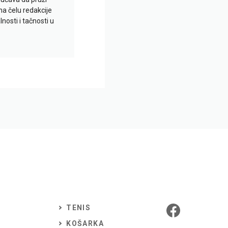
na čelu redakcije
nosti i tačnosti u
TENIS
KOŠARKA