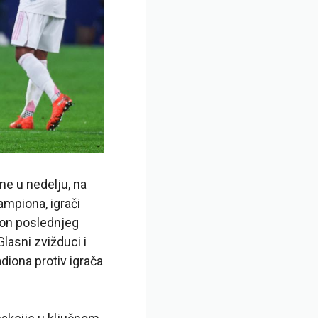
ne u nedelju, na
ampiona, igrači
kon poslednjeg
lasni zvižduci i
iona protiv igrača