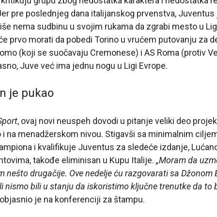
kritikuju grupu zbog nedostatka karaktera i nedostatka r
er pre poslednjeg dana italijanskog prvenstva, Juventus
 više nema sudbinu u svojim rukama da zgrabi mesto u Lig
i će prvo morati da pobedi Torino u vrućem putovanju za de
omo (koji se suočavaju Cremonese) i AS Roma (protiv Ver
 Jasno, Juve već ima jednu nogu u Ligi Evrope.
on je pukao
Sport
, ovaj novi neuspeh dovodi u pitanje veliki deo projek
 i na menadžerskom nivou. Stigavši sa minimalnim cilje
ampiona i kvalifikuje Juventus za sledeće izdanje, Lućano 
tovima, takođe eliminisan u Kupu Italije.
„Moram da uzmem
nešto drugačije. Ove nedelje ću razgovarati sa Džonom E
li nismo bili u stanju da iskoristimo ključne trenutke da to
 objasnio je na konferenciji za štampu.