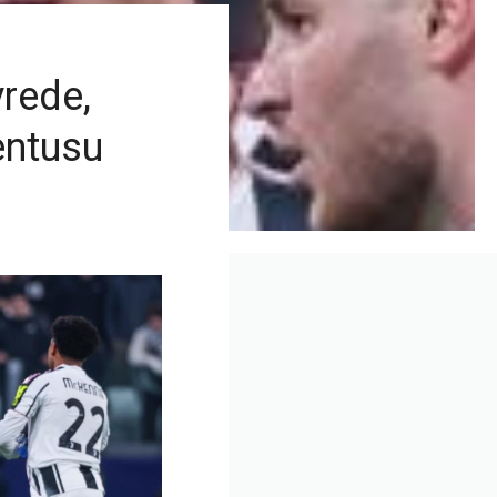
vrede,
entusu