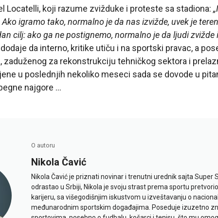
l Locatelli, koji razume zvižduke i proteste sa stadiona:
„
. Ako igramo tako, normalno je da nas izvižde, uvek je tere
an cilj: ako ga ne postignemo, normalno je da ljudi zvižde i
dodaje da interno, kritike utiču i na sportski pravac, a po
 zaduženog za rekonstrukciju tehničkog sektora i prelaz
ljene u poslednjih nekoliko meseci sada se dovode u pitanje
zbegne najgore …
O autoru
Nikola Čavić
Nikola Čavić je priznati novinar i trenutni urednik sajta Super 
odrastao u Srbiji, Nikola je svoju strast prema sportu pretvor
karijeru, sa višegodišnjim iskustvom u izveštavanju o naciona
međunarodnim sportskim događajima. Poseduje izuzetno znan
sportovima, posebno o fudbalu, košarci i tenisu, što mu omo