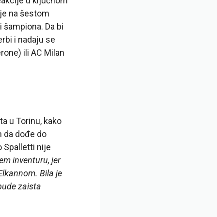
eakcije u ključnom
 je na šestom
i šampiona. Da bi
rbi i nadaju se
one) ili AC Milan
ta u Torinu, kako
m da dođe do
Spalletti nije
 inventuru, jer
lkannom. Bila je
 bude zaista