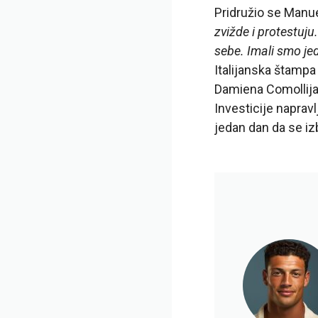
Pridružio se Manue
zvižde i protestuju
sebe. Imali smo jed
Italijanska štampa 
Damiena Comollija,
Investicije naprav
jedan dan da se i