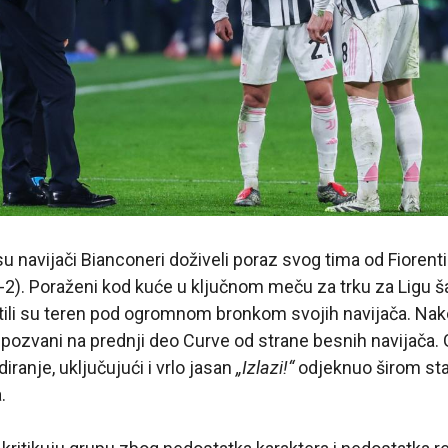
u navijači Bianconeri doživeli poraz svog tima od Fiorenti
0-2). Poraženi kod kuće u ključnom meču za trku za Ligu š
ili su teren pod ogromnom bronkom svojih navijača. Na
u pozvani na prednji deo Curve od strane besnih navijača. G
diranje, uključujući i vrlo jasan
„Izlazi!“
odjeknuo širom stad
.