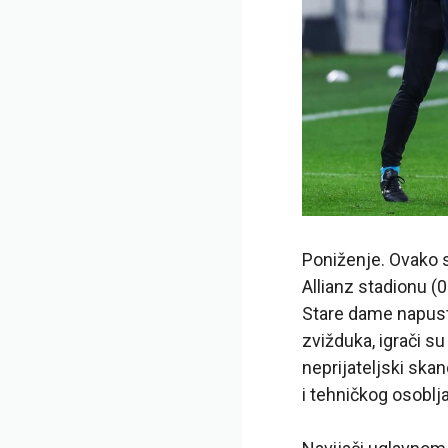
Poniženje. Ovako s
Allianz stadionu (
Stare dame napust
zvižduka, igrači s
neprijateljski skan
i tehničkog osoblja