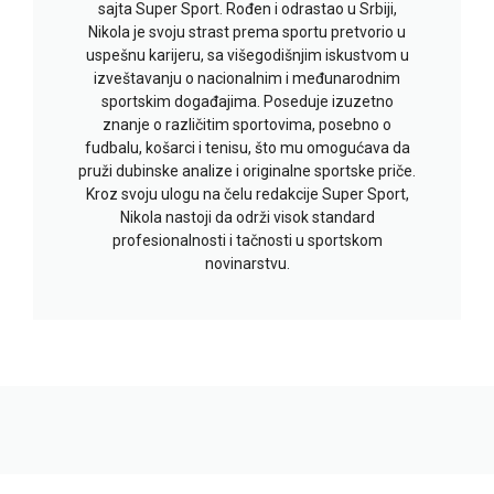
sajta Super Sport. Rođen i odrastao u Srbiji,
Nikola je svoju strast prema sportu pretvorio u
uspešnu karijeru, sa višegodišnjim iskustvom u
izveštavanju o nacionalnim i međunarodnim
sportskim događajima. Poseduje izuzetno
znanje o različitim sportovima, posebno o
fudbalu, košarci i tenisu, što mu omogućava da
pruži dubinske analize i originalne sportske priče.
Kroz svoju ulogu na čelu redakcije Super Sport,
Nikola nastoji da održi visok standard
profesionalnosti i tačnosti u sportskom
novinarstvu.