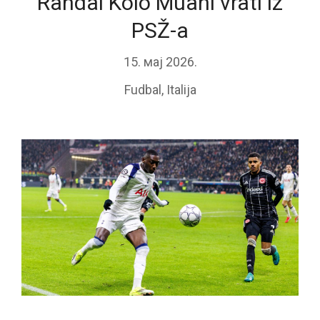
Randal Kolo Muani vrati iz
PSŽ-a
15. мај 2026.
Fudbal
,
Italija