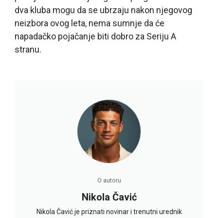
dva kluba mogu da se ubrzaju nakon njegovog
neizbora ovog leta, nema sumnje da će
napadačko pojačanje biti dobro za Seriju A
stranu.
O autoru
Nikola Čavić
Nikola Čavić je priznati novinar i trenutni urednik