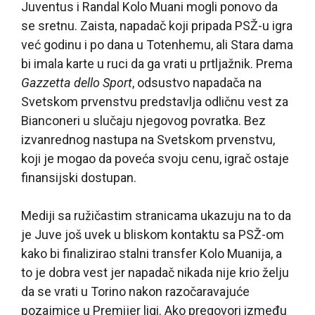
Juventus i Randal Kolo Muani mogli ponovo da
se sretnu. Zaista, napadač koji pripada PSŽ-u igra
već godinu i po dana u Totenhemu, ali Stara dama
bi imala karte u ruci da ga vrati u prtljažnik. Prema
Gazzetta dello Sport
, odsustvo napadača na
Svetskom prvenstvu predstavlja odličnu vest za
Bianconeri u slučaju njegovog povratka. Bez
izvanrednog nastupa na Svetskom prvenstvu,
koji je mogao da poveća svoju cenu, igrač ostaje
finansijski dostupan.
Mediji sa ružičastim stranicama ukazuju na to da
je Juve još uvek u bliskom kontaktu sa PSŽ-om
kako bi finalizirao stalni transfer Kolo Muanija, a
to je dobra vest jer napadač nikada nije krio želju
da se vrati u Torino nakon razočaravajuće
pozajmice u Premijer ligi. Ako pregovori između