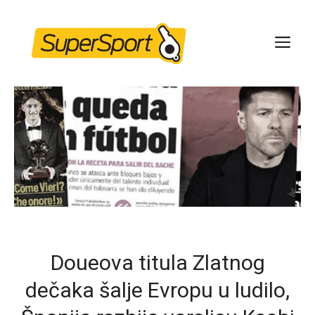
Skip
to
ME
content
Doueova titula Zlatnog
dečaka šalje Evropu u ludilo,