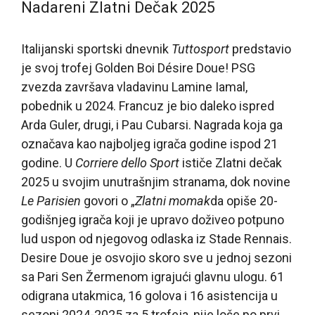
Nadareni Zlatni Dečak 2025
Italijanski sportski dnevnik
Tuttosport
predstavio
je svoj trofej Golden Boi Désire Doue! PSG
zvezda završava vladavinu Lamine Iamal,
pobednik u 2024. Francuz je bio daleko ispred
Arda Guler, drugi, i Pau Cubarsi. Nagrada koja ga
označava kao najboljeg igrača godine ispod 21
godine. U
Corriere dello Sport
ističe Zlatni dečak
2025 u svojim unutrašnjim stranama, dok novine
Le Parisien
govori o „
Zlatni momak
da opiše 20-
godišnjeg igrača koji je upravo doživeo potpuno
lud uspon od njegovog odlaska iz Stade Rennais.
Desire Doue je osvojio skoro sve u jednoj sezoni
sa Pari Sen Žermenom igrajući glavnu ulogu. 61
odigrana utakmica, 16 golova i 16 asistencija u
sezoni 2024-2025 za 5 trofeja, nije loše po prvi