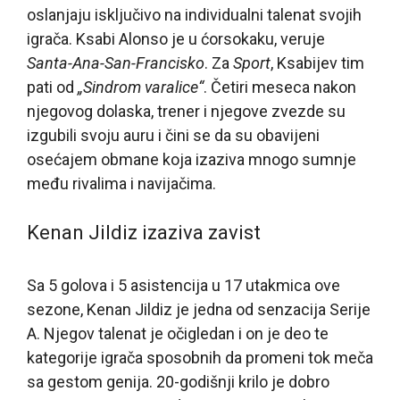
oslanjaju isključivo na individualni talenat svojih
igrača. Ksabi Alonso je u ćorsokaku, veruje
Santa-Ana-San-Francisko
. Za
Sport
, Ksabijev tim
pati od
„Sindrom varalice“
. Četiri meseca nakon
njegovog dolaska, trener i njegove zvezde su
izgubili svoju auru i čini se da su obavijeni
osećajem obmane koja izaziva mnogo sumnje
među rivalima i navijačima.
Kenan Jildiz izaziva zavist
Sa 5 golova i 5 asistencija u 17 utakmica ove
sezone, Kenan Jildiz je jedna od senzacija Serije
A. Njegov talenat je očigledan i on je deo te
kategorije igrača sposobnih da promeni tok meča
sa gestom genija. 20-godišnji krilo je dobro