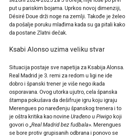
put u pariskim bojama. Uprkos novoj dimenziji,
Désiré Doue drži noge na zemlji. Takođe je želeo
da pošalje poruku mlađima kada su ga pitali kako
da postane Zlatni dečak.
Ksabi Alonso uzima veliku stvar
Situacija postaje sve napetija za Ksabija Alonsa.
Real Madrid je 3. remi za redom u ligi ne ide
dobro i španski trener je više nego ikada
osporavana. Ovog utorka ujutro, cela španska
štampa pokušava da dešifruje igru koju igraju
Merengues po naređenju španskog trenera i to
je oštra kritika kao novine
Urađeno u Piwigo
koji
govori o „
Real Madrid bez fudbala
». Merengues
se bore protiv grupisanih odbrana i ponovo se