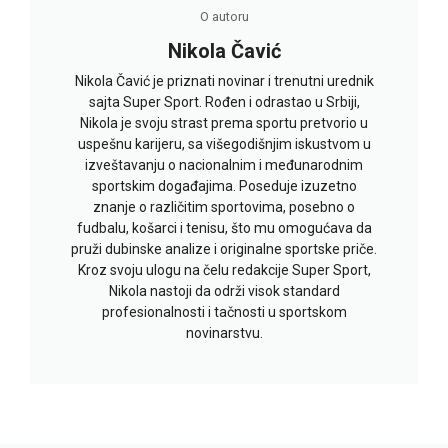
O autoru
Nikola Čavić
Nikola Čavić je priznati novinar i trenutni urednik
sajta Super Sport. Rođen i odrastao u Srbiji,
Nikola je svoju strast prema sportu pretvorio u
uspešnu karijeru, sa višegodišnjim iskustvom u
izveštavanju o nacionalnim i međunarodnim
sportskim događajima. Poseduje izuzetno
znanje o različitim sportovima, posebno o
fudbalu, košarci i tenisu, što mu omogućava da
pruži dubinske analize i originalne sportske priče.
Kroz svoju ulogu na čelu redakcije Super Sport,
Nikola nastoji da održi visok standard
profesionalnosti i tačnosti u sportskom
novinarstvu.