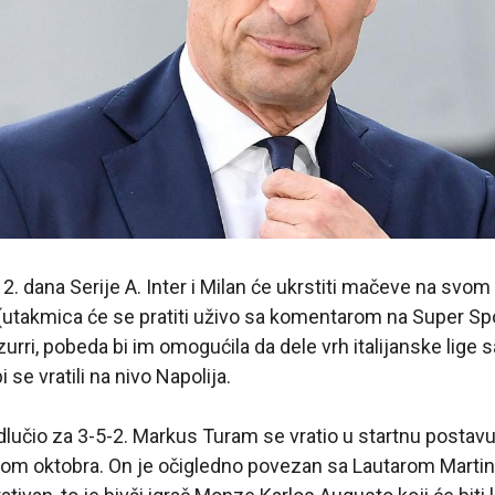
2. dana Serije A. Inter i Milan će ukrstiti mačeve na svo
(utakmica će se pratiti uživo sa komentarom na Super Sp
urri, pobeda bi im omogućila da dele vrh italijanske lige
 se vratili na nivo Napolija.
odlučio za 3-5-2. Markus Turam se vratio u startnu posta
om oktobra. On je očigledno povezan sa Lautarom Marti