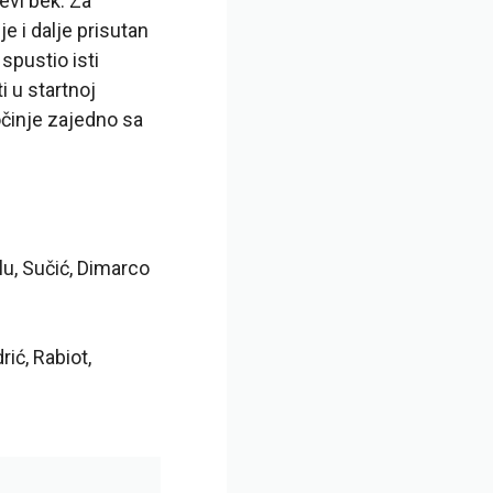
levi bek. Za
e i dalje prisutan
spustio isti
i u startnoj
očinje zajedno sa
lu, Sučić, Dimarco
ić, Rabiot,