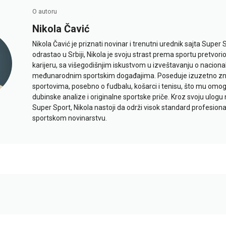
O autoru
Nikola Čavić
Nikola Čavić je priznati novinar i trenutni urednik sajta Super 
odrastao u Srbiji, Nikola je svoju strast prema sportu pretvor
karijeru, sa višegodišnjim iskustvom u izveštavanju o naciona
međunarodnim sportskim događajima. Poseduje izuzetno znan
sportovima, posebno o fudbalu, košarci i tenisu, što mu omo
dubinske analize i originalne sportske priče. Kroz svoju ulogu 
Super Sport, Nikola nastoji da održi visok standard profesional
sportskom novinarstvu.