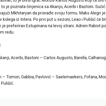
tivan, to je bivši igrač Monze Karlos Augusto koji će biti 
to je poznata činjenica sa Akanjo, Acerbi i Bastoni. Sučić j
jući Mkhitaryan da pronađe svoju formu. Maks Alegri je 
 kolega iz Intera. Po prvi put u sezoni, Leao i Pulišić će bit
i je preferirao Estupinana na levoj strani. Adrien Rabiot p
m redu.
:
nji, Acerbi, Bastoni – Carlos Augusto, Barella, Calhanog
– Tomori, Gabbia, Pavlović – Saelemaekers, Fofana, Modr
Pulišić.