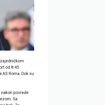
m zajedničkom
ort od 8:45
 sa AS Roma. Dok su
vu nakon povrede
nezom. Sa