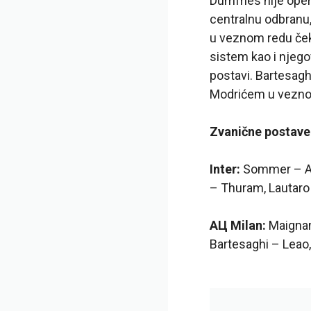
Dumfries nije opera
centralnu odbranu, 
u veznom redu čeka
sistem kao i njegov
postavi. Bartesagh
Modrićem u vezno
Zvanične postave
Inter:
Sommer – Aka
– Thuram, Lautaro
AЦ Milan:
Maignan 
Bartesaghi – Leao, 