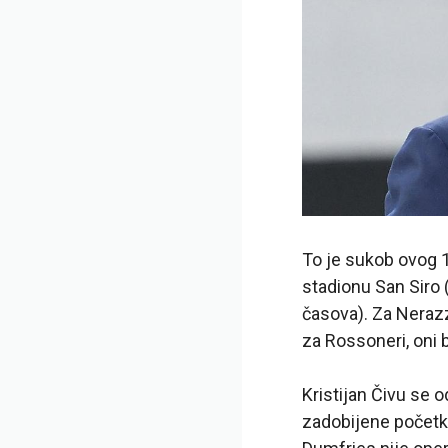
To je sukob ovog 1
stadionu San Siro 
časova). Za Nerazz
za Rossoneri, oni bi
Kristijan Čivu se 
zadobijene početk