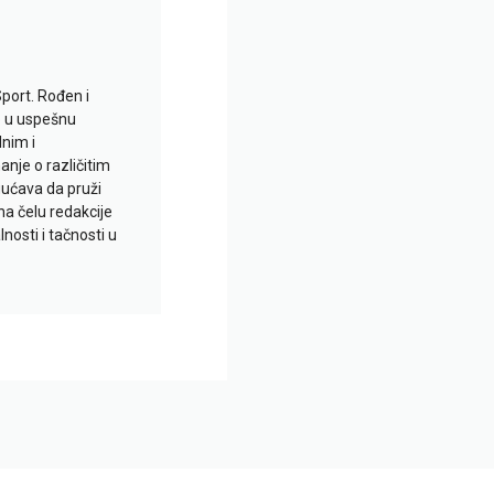
Sport. Rođen i
io u uspešnu
lnim i
je o različitim
gućava da pruži
na čelu redakcije
nosti i tačnosti u