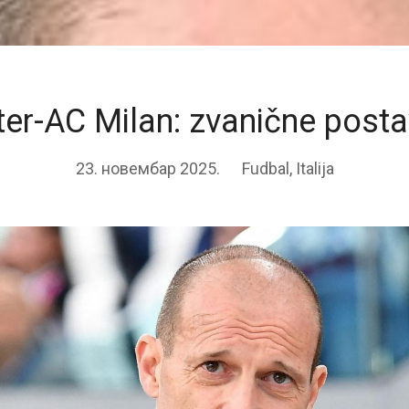
ter-AC Milan: zvanične post
23. новембар 2025.
Fudbal
,
Italija