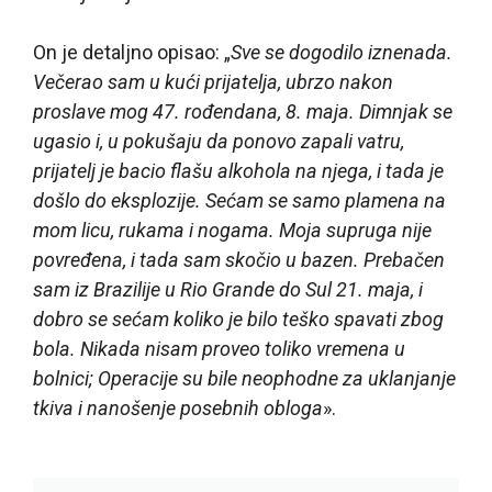
On je detaljno opisao: „
Sve se dogodilo iznenada.
Večerao sam u kući prijatelja, ubrzo nakon
proslave mog 47. rođendana, 8. maja. Dimnjak se
ugasio i, u pokušaju da ponovo zapali vatru,
prijatelj je bacio flašu alkohola na njega, i tada je
došlo do eksplozije. Sećam se samo plamena na
mom licu, rukama i nogama. Moja supruga nije
povređena, i tada sam skočio u bazen. Prebačen
sam iz Brazilije u Rio Grande do Sul 21. maja, i
dobro se sećam koliko je bilo teško spavati zbog
bola. Nikada nisam proveo toliko vremena u
bolnici; Operacije su bile neophodne za uklanjanje
tkiva i nanošenje posebnih obloga
».