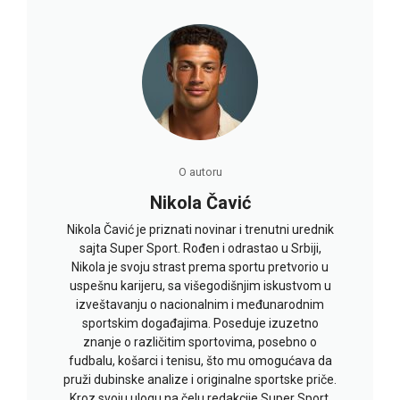
O autoru
Nikola Čavić
Nikola Čavić je priznati novinar i trenutni urednik
sajta Super Sport. Rođen i odrastao u Srbiji,
Nikola je svoju strast prema sportu pretvorio u
uspešnu karijeru, sa višegodišnjim iskustvom u
izveštavanju o nacionalnim i međunarodnim
sportskim događajima. Poseduje izuzetno
znanje o različitim sportovima, posebno o
fudbalu, košarci i tenisu, što mu omogućava da
pruži dubinske analize i originalne sportske priče.
Kroz svoju ulogu na čelu redakcije Super Sport,