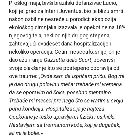
Prošlog maja, bivši brazilski defanzivac Lucio,
koji je igrao za Inter i Juventus, bio je blizu smrti
nakon ozbiljne nesreće u porodici: eksplozija
ekološkog dimnjaka izazvala je opekotine na 18%
njegovog tela, neki od njih drugog stepena,
zahtevajući dvadeset dana hospitalizacije i
nekoliko operacija. Četiri meseca kasnije, on je
dao ažuriranje
Gazzetta dello Sport
, poverivši
svoje olakšanje što se postepeno oporavlja od
ove traume: „
Ovde sam da ispričam priču. Bog mi
je dao drugu polovinu meča: trebaće mi vremena
da se oporavim od šoka, posebno mentalno.
Trebaće mi meseci pre nego što se vratim u svoju
punu kondiciju. Hospitalizacija je najteža.
Opekotine je teško upravljati, i fizički i psihički.
Nastavljam sa tretmanom kože, koji je dugačak,
ali mi je bolje.
»