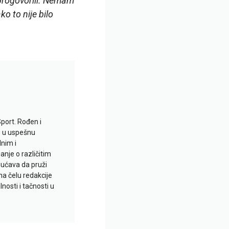
 progovorili. Nemam
ko to nije bilo
Sport. Rođen i
io u uspešnu
lnim i
je o različitim
gućava da pruži
na čelu redakcije
nosti i tačnosti u