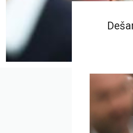
Dešam