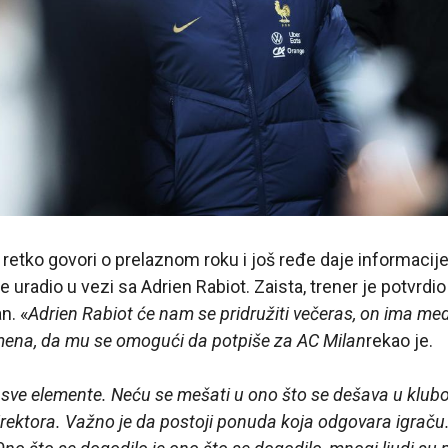
etko govori o prelaznom roku i još ređe daje informacije
 je uradio u vezi sa Adrien Rabiot. Zaista, trener je potvrdi
n. «
Adrien Rabiot će nam se pridružiti večeras, on ima medi
emena, da mu se omogući da potpiše za AC Milan
rekao je.
ve elemente. Neću se mešati u ono što se dešava u klub
 direktora. Važno je da postoji ponuda koja odgovara igraču