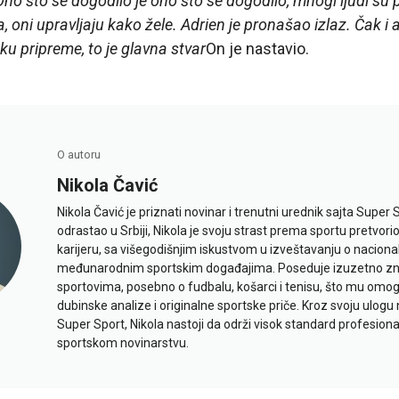
no što se dogodilo je ono što se dogodilo, mnogi ljudi su
, oni upravljaju kako žele. Adrien je pronašao izlaz. Čak i a
ku pripreme, to je glavna stvar
On je nastavio.
O autoru
Nikola Čavić
Nikola Čavić je priznati novinar i trenutni urednik sajta Super 
odrastao u Srbiji, Nikola je svoju strast prema sportu pretvor
karijeru, sa višegodišnjim iskustvom u izveštavanju o naciona
međunarodnim sportskim događajima. Poseduje izuzetno znan
sportovima, posebno o fudbalu, košarci i tenisu, što mu omo
dubinske analize i originalne sportske priče. Kroz svoju ulogu 
Super Sport, Nikola nastoji da održi visok standard profesional
sportskom novinarstvu.