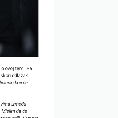
 o ovoj temi. Pa
o skori odlazak
cinski koji će
ovima između
. Mislim da će