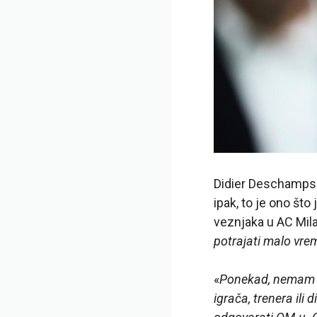
Didier Deschamps r
ipak, to je ono što
veznjaka u AC Mila
potrajati malo vr
«
Ponekad, nemam s
igrača, trenera ili