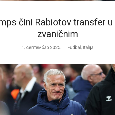
ps čini Rabiotov transfer u
zvaničnim
1. септембар 2025.
Fudbal
,
Italija