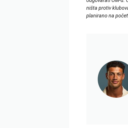
odgovarati OM-u. O
ništa protiv klubova
planirano na počet