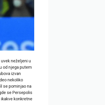
 uvek neželjeni u
anu od njega putem
lubova izvan
video nekoliko
fil se pominjao na
, gde se Persepolis
z ikakve konkretne