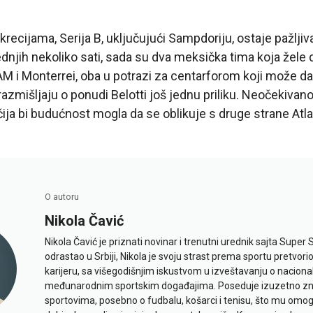
recijama, Serija B, uključujući Sampdoriju, ostaje pažlji
oslednjih nekoliko sati, sada su dva meksička tima koja žel
 i Monterrei, oba u potrazi za centarforom koji može da 
razmišljaju o ponudi Belotti još jednu priliku. Neočekivano
čija bi budućnost mogla da se oblikuje s druge strane Atla
O autoru
Nikola Čavić
Nikola Čavić je priznati novinar i trenutni urednik sajta Super 
odrastao u Srbiji, Nikola je svoju strast prema sportu pretvor
karijeru, sa višegodišnjim iskustvom u izveštavanju o naciona
međunarodnim sportskim događajima. Poseduje izuzetno znan
sportovima, posebno o fudbalu, košarci i tenisu, što mu omo