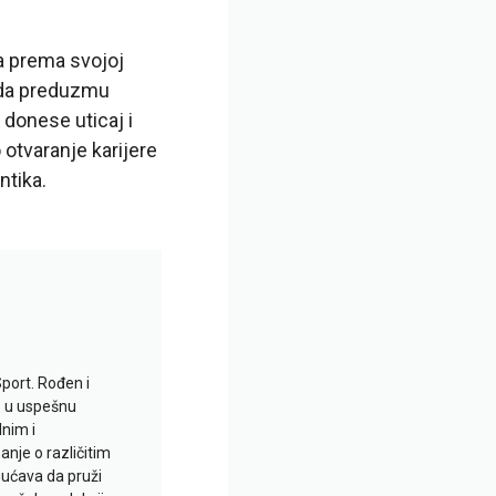
va prema svojoj
e da preduzmu
donese uticaj i
 otvaranje karijere
ntika.
Sport. Rođen i
io u uspešnu
lnim i
je o različitim
gućava da pruži