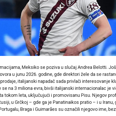
acijama, Meksiko se poziva u slučaj Andrea Belotti. Još
ovora u junu 2026. godine, gde direktori žele da se rast
prodaje, italijanski napadač sada privlači interesovanje k
se na 3 miliona evra, bivši italijanski internacionalac je 
ta tokom leta, uključujući i promovisanu Pisu. Njegov pro
usiji, u Grčkoj – gde ga je Panatinaikos pratio – i u Iranu
u Portugalu, Braga i Guimarães su označili njegovo ime, be