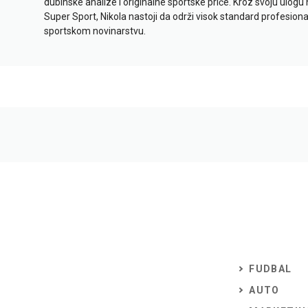
dubinske analize i originalne sportske priče. Kroz svoju ulogu 
Super Sport, Nikola nastoji da održi visok standard profesional
sportskom novinarstvu.
FUDBAL
AUTO