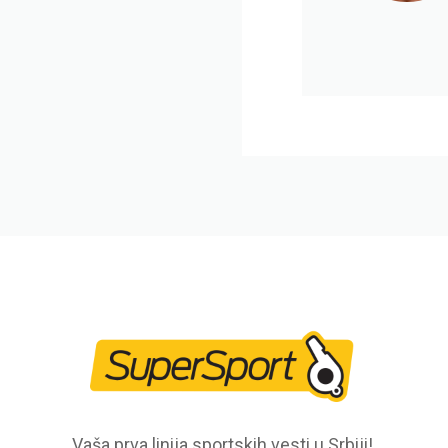
Vaša prva linija sportskih vesti u Srbiji!