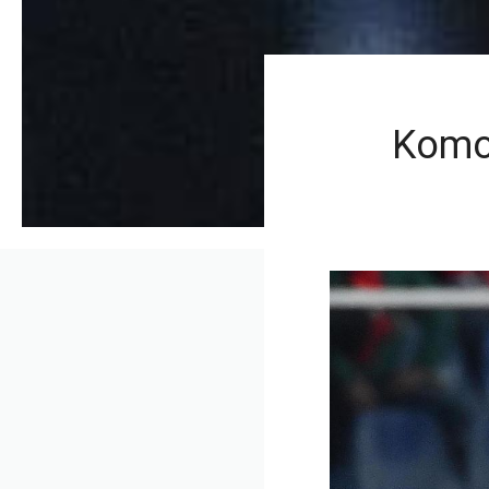
Komo: