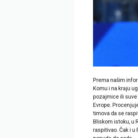
Prema našim inform
Komu i na kraju ug
pozajmice ili suve 
Evrope. Procenjuje 
timova da se raspi
Bliskom istoku, u R
raspitivao. Čak i 