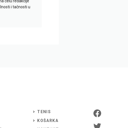
na čelu redakcije
nosti i tačnosti u
TENIS
KOŠARKA