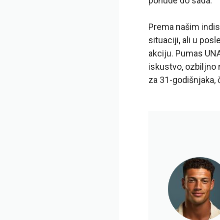
ponude do sada.
Prema našim indisk
situaciji, ali u p
akciju. Pumas UNAM
iskustvo, ozbiljno 
za 31-godišnjaka, 