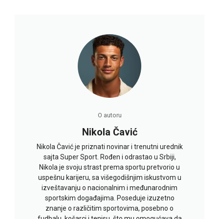
O autoru
Nikola Čavić
Nikola Čavić je priznati novinar i trenutni urednik
sajta Super Sport. Rođen i odrastao u Srbiji,
Nikola je svoju strast prema sportu pretvorio u
uspešnu karijeru, sa višegodišnjim iskustvom u
izveštavanju o nacionalnim i međunarodnim
sportskim događajima. Poseduje izuzetno
znanje o različitim sportovima, posebno o
fudbalu, košarci i tenisu, što mu omogućava da