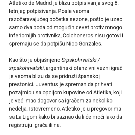
Atletiko de Madrid je blizu potpisivanja svog 8.
letnjeg potpisivanja. Posle veoma
razočaravajućeg početka sezone, pošto je uzeo
samo dva boda od mogućih devet protiv mnogo
inferiornijih protivnika, Colchoneros nisu gotovi i
spremaju se da potpišu Nico Gonzales.
Kao što je objašnjeno
Srpskohrvatski /
srpskohrvatski
, argentinski ofanzivni vezni igrač
je veoma blizu da se pridruži španskoj
prestonici. Juventus je spreman da prihvati
pozajmicu sa opcijom kupovine od Atletika, koji
je već imao dogovor sa igračem za nekoliko
nedelja. Istovremeno, Atletiko je u pregovorima
sa La Ligom kako bi saznao da li će moći lako da
registruju igrača ili ne.