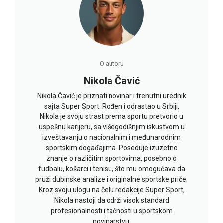
O autoru
Nikola Čavić
Nikola Čavić je priznati novinar i trenutni urednik
sajta Super Sport. Rođen i odrastao u Srbiji,
Nikola je svoju strast prema sportu pretvorio u
uspešnu karijeru, sa višegodišnjim iskustvom u
izveštavanju o nacionalnim i međunarodnim
sportskim događajima. Poseduje izuzetno
znanje o različitim sportovima, posebno o
fudbalu, košarci i tenisu, što mu omogućava da
pruži dubinske analize i originalne sportske priče.
Kroz svoju ulogu na čelu redakcije Super Sport,
Nikola nastoji da održi visok standard
profesionalnosti i tačnosti u sportskom
novinarstvu.