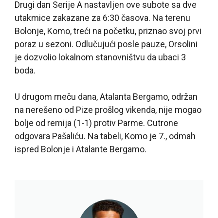
Drugi dan Serije A nastavljen ove subote sa dve
utakmice zakazane za 6:30 časova. Na terenu
Bolonje, Komo, treći na početku, priznao svoj prvi
poraz u sezoni. Odlučujući posle pauze, Orsolini
je dozvolio lokalnom stanovništvu da ubaci 3
boda.
U drugom meču dana, Atalanta Bergamo, održan
na nerešeno od Pize prošlog vikenda, nije mogao
bolje od remija (1-1) protiv Parme. Cutrone
odgovara Pašaliću. Na tabeli, Komo je 7., odmah
ispred Bolonje i Atalante Bergamo.