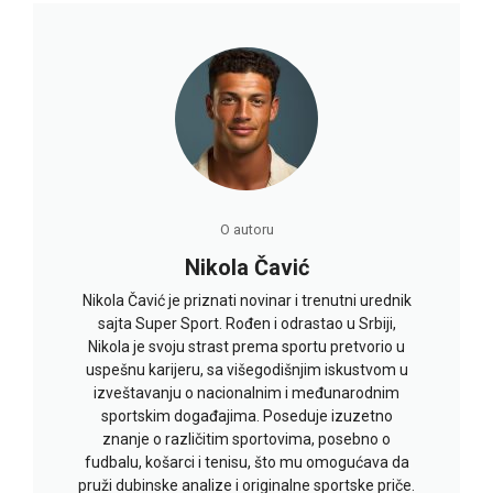
O autoru
Nikola Čavić
Nikola Čavić je priznati novinar i trenutni urednik
sajta Super Sport. Rođen i odrastao u Srbiji,
Nikola je svoju strast prema sportu pretvorio u
uspešnu karijeru, sa višegodišnjim iskustvom u
izveštavanju o nacionalnim i međunarodnim
sportskim događajima. Poseduje izuzetno
znanje o različitim sportovima, posebno o
fudbalu, košarci i tenisu, što mu omogućava da
pruži dubinske analize i originalne sportske priče.