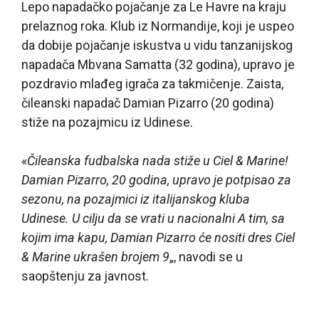
Lepo napadačko pojačanje za Le Havre na kraju
prelaznog roka. Klub iz Normandije, koji je uspeo
da dobije pojačanje iskustva u vidu tanzanijskog
napadača Mbvana Samatta (32 godina), upravo je
pozdravio mlađeg igrača za takmičenje. Zaista,
čileanski napadač Damian Pizarro (20 godina)
stiže na pozajmicu iz Udinese.
«
Čileanska fudbalska nada stiže u Ciel & Marine!
Damian Pizarro, 20 godina, upravo je potpisao za
sezonu, na pozajmici iz italijanskog kluba
Udinese. U cilju da se vrati u nacionalni A tim, sa
kojim ima kapu, Damian Pizarro će nositi dres Ciel
& Marine ukrašen brojem 9
„, navodi se u
saopštenju za javnost.