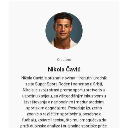
O autoru
Nikola Čavić
Nikola Čavić je priznati novinar i trenutni urednik
sajta Super Sport. Rođen i odrastao u Srbiji,
Nikola je svoju strast prema sportu pretvorio u
uspešnu karijeru, sa višegodišnjim iskustvom u
izveštavanju o nacionalnim i međunarodnim
sportskim događajima. Poseduje izuzetno
znanje o različitim sportovima, posebno o
fudbalu, košarci i tenisu, što mu omogućava da
pruži dubinske analize i originalne sportske priče.