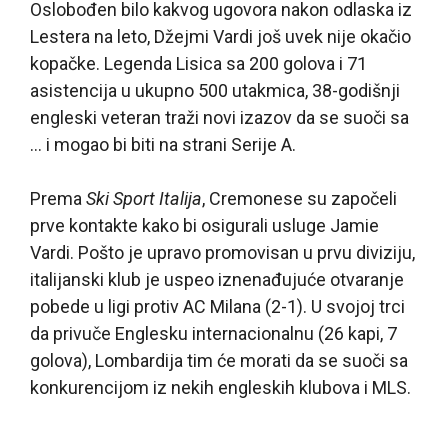
Oslobođen bilo kakvog ugovora nakon odlaska iz
Lestera na leto, Džejmi Vardi još uvek nije okačio
kopačke. Legenda Lisica sa 200 golova i 71
asistencija u ukupno 500 utakmica, 38-godišnji
engleski veteran traži novi izazov da se suoči sa
… i mogao bi biti na strani Serije A.
Prema
Ski Sport Italija
, Cremonese su započeli
prve kontakte kako bi osigurali usluge Jamie
Vardi. Pošto je upravo promovisan u prvu diviziju,
italijanski klub je uspeo iznenađujuće otvaranje
pobede u ligi protiv AC Milana (2-1). U svojoj trci
da privuče Englesku internacionalnu (26 kapi, 7
golova), Lombardija tim će morati da se suoči sa
konkurencijom iz nekih engleskih klubova i MLS.