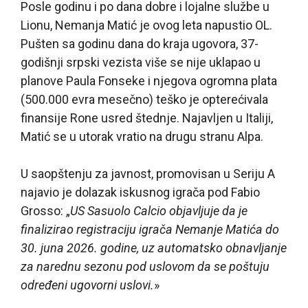
Posle godinu i po dana dobre i lojalne službe u
Lionu, Nemanja Matić je ovog leta napustio OL.
Pušten sa godinu dana do kraja ugovora, 37-
godišnji srpski vezista više se nije uklapao u
planove Paula Fonseke i njegova ogromna plata
(500.000 evra mesečno) teško je opterećivala
finansije Rone usred štednje. Najavljen u Italiji,
Matić se u utorak vratio na drugu stranu Alpa.
U saopštenju za javnost, promovisan u Seriju A
najavio je dolazak iskusnog igrača pod Fabio
Grosso: „
US Sasuolo Calcio objavljuje da je
finalizirao registraciju igrača Nemanje Matića do
30. juna 2026. godine, uz automatsko obnavljanje
za narednu sezonu pod uslovom da se poštuju
određeni ugovorni uslovi.
»