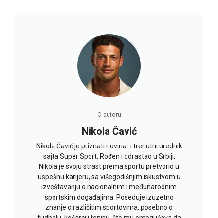
O autoru
Nikola Čavić
Nikola Čavić je priznati novinar i trenutni urednik
sajta Super Sport. Rođen i odrastao u Srbiji,
Nikola je svoju strast prema sportu pretvorio u
uspešnu karijeru, sa višegodišnjim iskustvom u
izveštavanju o nacionalnim i međunarodnim
sportskim događajima. Poseduje izuzetno
znanje o različitim sportovima, posebno o
fudbalu, košarci i tenisu, što mu omogućava da