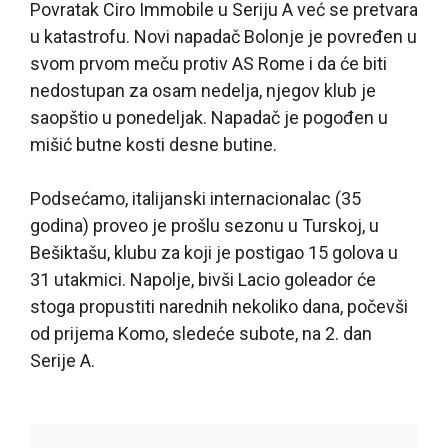
Povratak Ciro Immobile u Seriju A već se pretvara
u katastrofu. Novi napadač Bolonje je povređen u
svom prvom meču protiv AS Rome i da će biti
nedostupan za osam nedelja, njegov klub je
saopštio u ponedeljak. Napadač je pogođen u
mišić butne kosti desne butine.
Podsećamo, italijanski internacionalac (35
godina) proveo je prošlu sezonu u Turskoj, u
Bešiktašu, klubu za koji je postigao 15 golova u
31 utakmici. Napolje, bivši Lacio goleador će
stoga propustiti narednih nekoliko dana, počevši
od prijema Komo, sledeće subote, na 2. dan
Serije A.