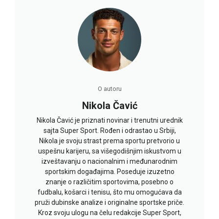
O autoru
Nikola Čavić
Nikola Čavić je priznati novinar i trenutni urednik
sajta Super Sport. Rođen i odrastao u Srbiji,
Nikola je svoju strast prema sportu pretvorio u
uspešnu karijeru, sa višegodišnjim iskustvom u
izveštavanju o nacionalnim i međunarodnim
sportskim događajima. Poseduje izuzetno
znanje o različitim sportovima, posebno o
fudbalu, košarci i tenisu, što mu omogućava da
pruži dubinske analize i originalne sportske priče.
Kroz svoju ulogu na čelu redakcije Super Sport,