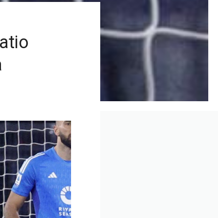
atio
a