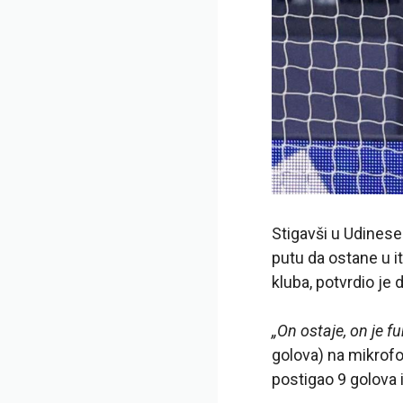
Stigavši u Udinese
putu da ostane u it
kluba, potvrdio je
„On ostaje, on je 
golova) na mikrof
postigao 9 golova 