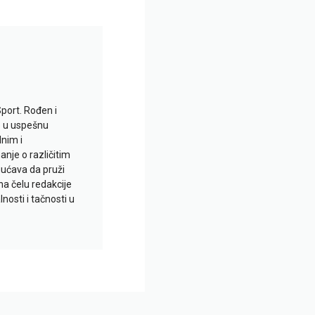
Sport. Rođen i
io u uspešnu
lnim i
je o različitim
gućava da pruži
na čelu redakcije
nosti i tačnosti u