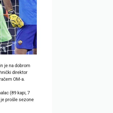
vin je na dobrom
hnički direktor
igračem OM-a.
nalac (89 kapi, 7
 je prošle sezone