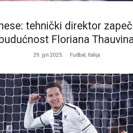
nese: tehnički direktor zapeč
budućnost Floriana Thauvin
29. јул 2025.
Fudbal
,
Italija