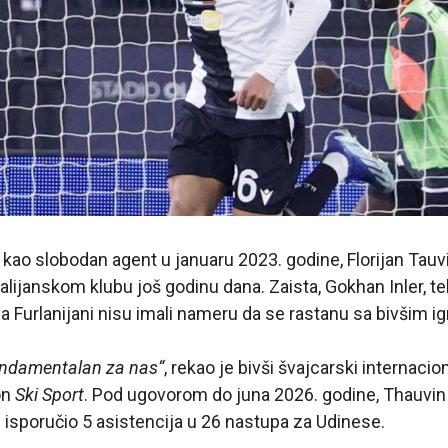
 kao slobodan agent u januaru 2023. godine, Florijan Tau
alijanskom klubu još godinu dana. Zaista, Gokhan Inler, te
 da Furlanijani nisu imali nameru da se rastanu sa bivšim 
fundamentalan za nas“
, rekao je bivši švajcarski internacio
on
Ski Sport
. Pod ugovorom do juna 2026. godine, Thauvin
i isporučio 5 asistencija u 26 nastupa za Udinese.