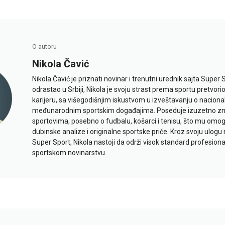
O autoru
Nikola Čavić
Nikola Čavić je priznati novinar i trenutni urednik sajta Super 
odrastao u Srbiji, Nikola je svoju strast prema sportu pretvor
karijeru, sa višegodišnjim iskustvom u izveštavanju o naciona
međunarodnim sportskim događajima. Poseduje izuzetno znan
sportovima, posebno o fudbalu, košarci i tenisu, što mu omo
dubinske analize i originalne sportske priče. Kroz svoju ulogu 
Super Sport, Nikola nastoji da održi visok standard profesional
sportskom novinarstvu.