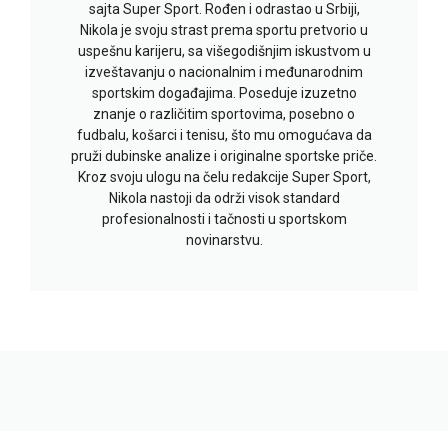
sajta Super Sport. Rođen i odrastao u Srbiji,
Nikola je svoju strast prema sportu pretvorio u
uspešnu karijeru, sa višegodišnjim iskustvom u
izveštavanju o nacionalnim i međunarodnim
sportskim događajima. Poseduje izuzetno
znanje o različitim sportovima, posebno o
fudbalu, košarci i tenisu, što mu omogućava da
pruži dubinske analize i originalne sportske priče.
Kroz svoju ulogu na čelu redakcije Super Sport,
Nikola nastoji da održi visok standard
profesionalnosti i tačnosti u sportskom
novinarstvu.