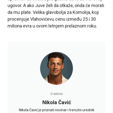
ugovor. A ako Juve želi da otkaže, onda će morati
da mu plate. Velika glavobolja za Komolija, koji
procenjuje Vlahovićevu cenu između 25 i 30
miliona evra u ovom letnjem prelaznom roku.
O autoru
Nikola Čavić
Nikola Čavić je priznati novinar i trenutni urednik