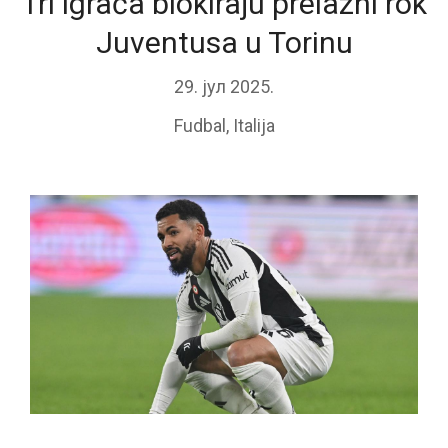
Tri igrača blokiraju prelazni rok
Juventusa u Torinu
29. јул 2025.
Fudbal
,
Italija