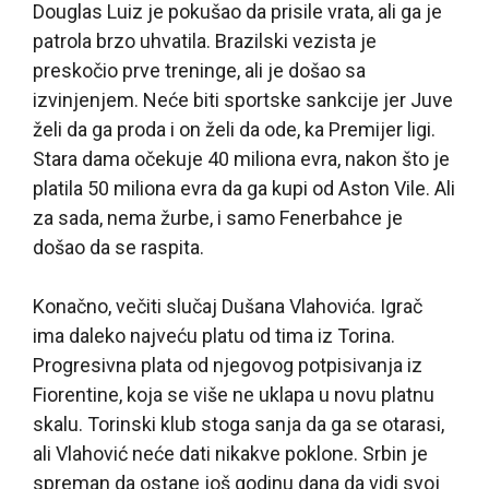
Douglas Luiz je pokušao da prisile vrata, ali ga je
patrola brzo uhvatila. Brazilski vezista je
preskočio prve treninge, ali je došao sa
izvinjenjem. Neće biti sportske sankcije jer Juve
želi da ga proda i on želi da ode, ka Premijer ligi.
Stara dama očekuje 40 miliona evra, nakon što je
platila 50 miliona evra da ga kupi od Aston Vile. Ali
za sada, nema žurbe, i samo Fenerbahce je
došao da se raspita.
Konačno, večiti slučaj Dušana Vlahovića. Igrač
ima daleko najveću platu od tima iz Torina.
Progresivna plata od njegovog potpisivanja iz
Fiorentine, koja se više ne uklapa u novu platnu
skalu. Torinski klub stoga sanja da ga se otarasi,
ali Vlahović neće dati nikakve poklone. Srbin je
spreman da ostane još godinu dana da vidi svoj