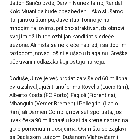
Jadon Sančo ovde, Darvin Nunez tamo, Randal
Kolo Muani da bude obezbeđen… Ako slušamo
italijansku štampu, Juventus Torino je na
mnogim fajlovima, prilično atraktivan, da obnovi
svoj imidž i bude ozbiljan kandidat sledeće
sezone. Ali ništa se ne kreće napred, i sa dobrim
razlogom, novac još nije ušao u blagajnu. Greška
očekivanih odlazaka koji ostaju na keju.
Doduše, Juve je već prodat za više od 60 miliona
evra zahvaljujući transferima Rovella (Lacio Rim),
Alberto Kosta (FC Porto), Fagioli (Fiorentina),
Mbangula (Verder Bremen) i Pellegrini (Lacio
Rim) ali Damien Comolli, novi šef sportista, još
uvek čeka 90 miliona € u kasi da krene napred na
gore pomenutim dosijeima. Osim što se zaglavi
sa Daglasom Luizom, Dušanom Vlahovićem i