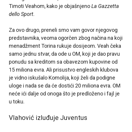
Timoti Veahom, kako je objašnjeno
La Gazzetta
dello Sport
.
Za ovo drugo, preneli smo vam govor njegovog
predstavnika, veoma ogorčen zbog načina na koji
menadžment Torina rukuje dosijeom. Veah čeka
samo jednu stvar, da ode u OM, koji je dao pravu
ponudu sa kreditom sa obavezom kupovine od
15 miliona evra. Ali prisustvo engleskih klubova
je vidno iskušalo Komolija, koji želi da podigne
uloge i nada se da će dostići 20 miliona evra. OM
neće ići dalje od onoga što je predloženo i fajl je
u toku.
Vlahović izluđuje Juventus