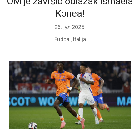
OM je završio odlazak Ismaela
Konea!
26. јул 2025.
Fudbal
,
Italija