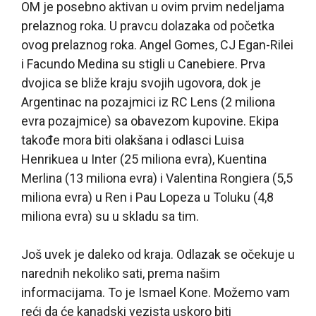
OM je posebno aktivan u ovim prvim nedeljama
prelaznog roka. U pravcu dolazaka od početka
ovog prelaznog roka. Angel Gomes, CJ Egan-Rilei
i Facundo Medina su stigli u Canebiere. Prva
dvojica se bliže kraju svojih ugovora, dok je
Argentinac na pozajmici iz RC Lens (2 miliona
evra pozajmice) sa obavezom kupovine. Ekipa
takođe mora biti olakšana i odlasci Luisa
Henrikuea u Inter (25 miliona evra), Kuentina
Merlina (13 miliona evra) i Valentina Rongiera (5,5
miliona evra) u Ren i Pau Lopeza u Toluku (4,8
miliona evra) su u skladu sa tim.
Još uvek je daleko od kraja. Odlazak se očekuje u
narednih nekoliko sati, prema našim
informacijama. To je Ismael Kone. Možemo vam
reći da će kanadski vezista uskoro biti