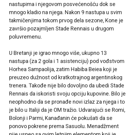
nastupima i njegovom posvećenošću dok se
mnogo kladio na njega. Nakon 9 nastupa u svim
takmičenjima tokom prvog dela sezone, Kone je
završio pozajmljen Stade Rennais u drugom
poluvremenu.
U Bretanji je igrao mnogo više, ukupno 13
nastupa (za 2 gola i 1 asistenciju) pod vođstvom
Horhea Sampaolija, zatim Habiba Beiea koji je
preuzeo dužnost od kratkotrajnog argentinskog
trenera. Takođe nije bilo dovoljno da ubedi Stade
Rennais da iskoristi svoju opciju kupovine. Bilo je
neophodno da se pronađe novi izlaz za njega i to
je bilo u Italiji da je OM tražio. Udvarajući se Romi,
Bolonji i Parmi, Kanađanin će pokušati da se
ponovo pokrene prema Sasuolu. Menadžment
nije uspeo sa ovim letnjim elementom koji je