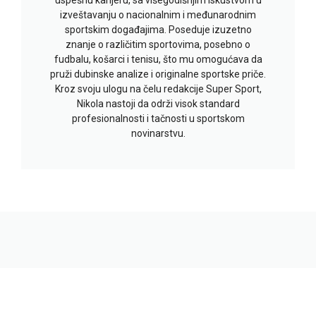
izveštavanju o nacionalnim i međunarodnim
sportskim događajima. Poseduje izuzetno
znanje o različitim sportovima, posebno o
fudbalu, košarci i tenisu, što mu omogućava da
pruži dubinske analize i originalne sportske priče.
Kroz svoju ulogu na čelu redakcije Super Sport,
Nikola nastoji da održi visok standard
profesionalnosti i tačnosti u sportskom
novinarstvu.