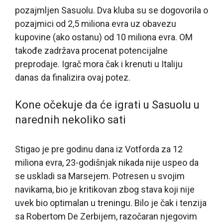
pozajmljen Sasuolu. Dva kluba su se dogovorila o
pozajmici od 2,5 miliona evra uz obavezu
kupovine (ako ostanu) od 10 miliona evra. OM
takođe zadržava procenat potencijalne
preprodaje. Igrač mora čak i krenuti u Italiju
danas da finalizira ovaj potez.
Kone očekuje da će igrati u Sasuolu u
narednih nekoliko sati
Stigao je pre godinu dana iz Votforda za 12
miliona evra, 23-godišnjak nikada nije uspeo da
se uskladi sa Marsejem. Potresen u svojim
navikama, bio je kritikovan zbog stava koji nije
uvek bio optimalan u treningu. Bilo je čak i tenzija
sa Robertom De Zerbijem, razočaran njegovim