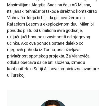
Masimilijana Alegrija. Sada na čelu AC Milana,
italijanski tehničar bi takođe direktno kontaktirao
Vlahovića. Ideja bi bila da ga povežemo sa
Rafaelom Leaom u eksplozivnom duu. Milan bi
ponudio platu od 6 miliona evra godišnje,
uključujući bonuse u zavisnosti od njegovog
učinka. Ako ova ponuda ostane daleko od
njegovih prihoda iz Torina, ona oživljava
privlačnost sportskog projekta. Za Vlahovića,
odluka obećava da će biti složena, između
kontinuiteta u Seriji A i nove ambiciozne avanture
u Turskoj.