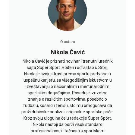
O autoru
Nikola Čavić
Nikola Čavić je priznati novinar i trenutni urednik
sajta Super Sport. Rođen i odrastao u Srbiji,
Nikola je svoju strast prema sportu pretvorio u
uspešnu karijeru, sa višegodišnjim iskustvom u
izveštavanju o nacionalnim i međunarodnim
sportskim događajima. Poseduje izuzetno
znanje o različitim sportovima, posebno o
fudbalu, košarci i tenisu, što mu omogućava da
pruži dubinske analize i originalne sportske priče.
Kroz svoju ulogu na čelu redakcije Super Sport,
Nikola nastoji da održi visok standard
profesionalnosti i tačnosti u sportskom