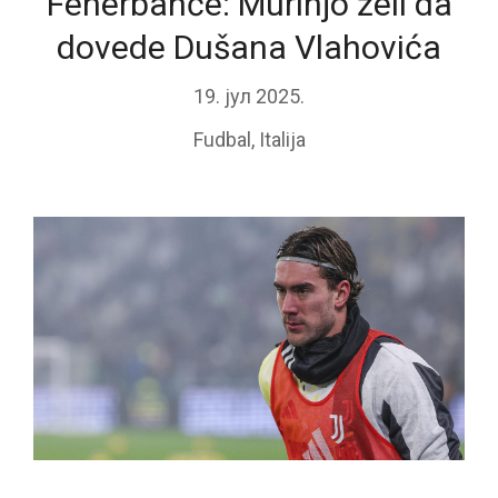
Fenerbahče: Murinjo želi da
dovede Dušana Vlahovića
19. јул 2025.
Fudbal
,
Italija