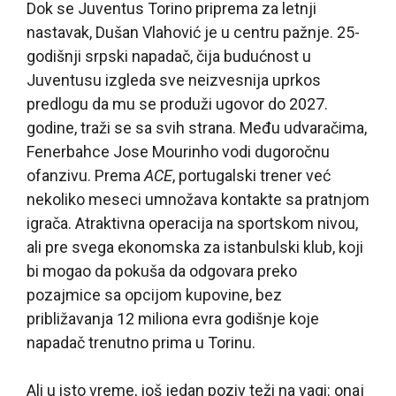
Dok se Juventus Torino priprema za letnji
nastavak, Dušan Vlahović je u centru pažnje. 25-
godišnji srpski napadač, čija budućnost u
Juventusu izgleda sve neizvesnija uprkos
predlogu da mu se produži ugovor do 2027.
godine, traži se sa svih strana. Među udvaračima,
Fenerbahce Jose Mourinho vodi dugoročnu
ofanzivu. Prema
ACE
, portugalski trener već
nekoliko meseci umnožava kontakte sa pratnjom
igrača. Atraktivna operacija na sportskom nivou,
ali pre svega ekonomska za istanbulski klub, koji
bi mogao da pokuša da odgovara preko
pozajmice sa opcijom kupovine, bez
približavanja 12 miliona evra godišnje koje
napadač trenutno prima u Torinu.
Ali u isto vreme, još jedan poziv teži na vagi: onaj