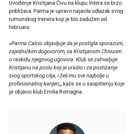
Uvođenje Kristijana Čivu na klupu Intera se brzo
približava. Parma je upravo najavila odlazak svog
rumunskog trenera koji je bio zadužen od
februara.
«
Parma Calcio objavljuje da je postigla sporazum,
zajedničkim dogovorom, sa Kristijanom Chivuom
o raskidu njegovog ugovora. Klub se zahvaljuje
Kristijanu na poslu koji je uradio i za postizanje
svog sportskog cilja, i želi mu sve najbolje u
profesionalnoj karijeri
„, kaže se u saopštenju koje
je objavio klub Emilia Romagna.