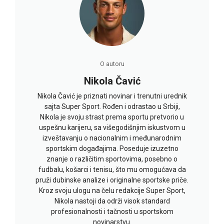
O autoru
Nikola Čavić
Nikola Čavić je priznati novinar i trenutni urednik
sajta Super Sport. Rođen i odrastao u Srbiji,
Nikola je svoju strast prema sportu pretvorio u
uspešnu karijeru, sa višegodišnjim iskustvom u
izveštavanju o nacionalnim i međunarodnim
sportskim događajima. Poseduje izuzetno
znanje o različitim sportovima, posebno o
fudbalu, košarci i tenisu, što mu omogućava da
pruži dubinske analize i originalne sportske priče.
Kroz svoju ulogu na čelu redakcije Super Sport,
Nikola nastoji da održi visok standard
profesionalnosti i tačnosti u sportskom
novinarstvu.