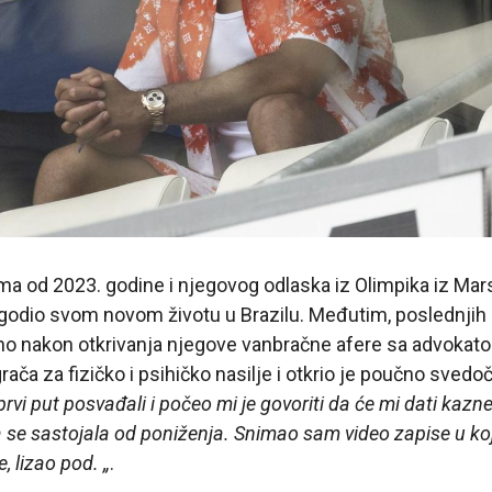
a od 2023. godine i njegovog odlaska iz Olimpika iz Marse
agodio svom novom životu u Brazilu. Međutim, poslednjih 
no nakon otkrivanja njegove vanbračne afere sa advokato
rača za fizičko i psihičko nasilje i otkrio je poučno sved
vi put posvađali i počeo mi je govoriti da će mi dati kazne
a se sastojala od poniženja. Snimao sam video zapise u ko
, lizao pod. „
.