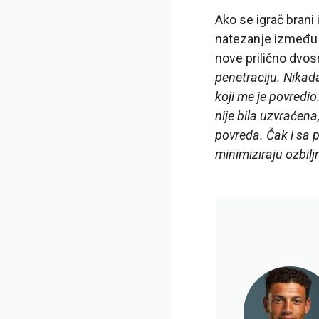
Ako se igrač brani
natezanje između l
nove prilično dvos
penetraciju. Nikada
koji me je povredio
nije bila uzvraćena
povreda. Čak i sa 
minimiziraju ozbilj