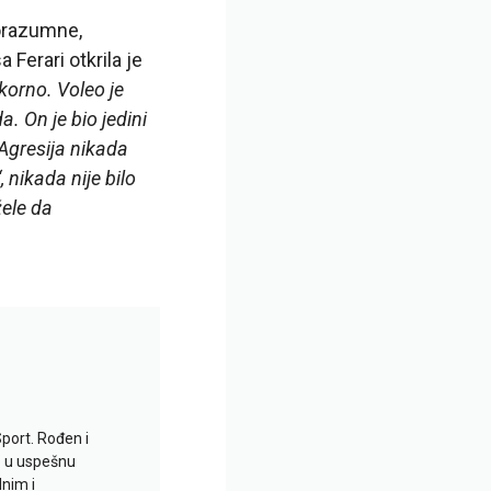
porazumne,
sa Ferari otkrila je
korno. Voleo je
a. On je bio jedini
 Agresija nikada
 nikada nije bilo
žele da
Sport. Rođen i
io u uspešnu
lnim i