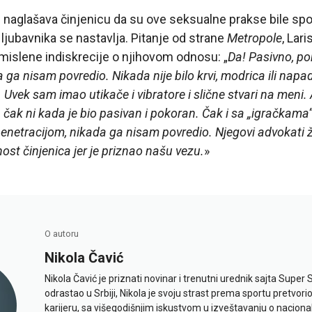
 i naglašava činjenicu da su ove seksualne prakse bile s
jubavnika se nastavlja. Pitanje od strane
Metropole
, Lari
mislene indiskrecije o njihovom odnosu: „
Da! Pasivno, po
 ga nisam povredio. Nikada nije bilo krvi, modrica ili napad
. Uvek sam imao utikače i vibratore i slične stvari na meni.
, čak ni kada je bio pasivan i pokoran. Čak i sa „igračkama“,
penetracijom, nikada ga nisam povredio. Njegovi advokati 
nost činjenica jer je priznao našu vezu.
»
O autoru
Nikola Čavić
Nikola Čavić je priznati novinar i trenutni urednik sajta Super 
odrastao u Srbiji, Nikola je svoju strast prema sportu pretvor
karijeru, sa višegodišnjim iskustvom u izveštavanju o naciona