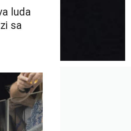
va luda
ezi sa