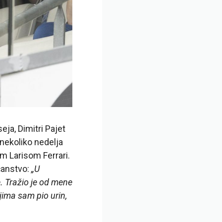
ja, Dimitri Pajet
nekoliko nedelja
m Larisom Ferrari.
očanstvo:
„U
. Tražio je od mene
jima sam pio urin,