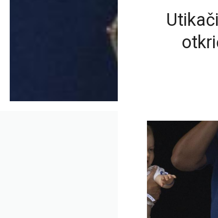
Utikač
otkri