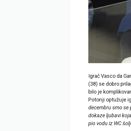
Igrač Vasco da Gam
(38) se dobro pril
bilo je komplikova
Potonji optužuje ig
decembru smo se pr
dokaze ljubavi koj
pio vodu iz WC šolje