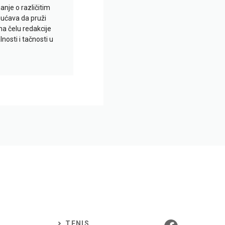
je o različitim
gućava da pruži
na čelu redakcije
nosti i tačnosti u
TENIS