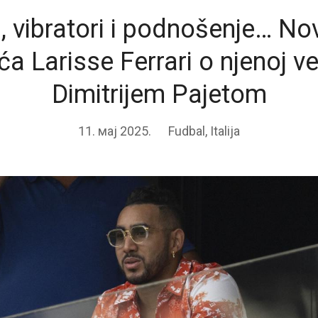
i, vibratori i podnošenje… No
ća Larisse Ferrari o njenoj v
Dimitrijem Pajetom
11. мај 2025.
Fudbal
,
Italija