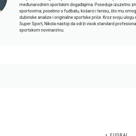
međunarodnim sportskim događajima. Poseduje izuzetno znan
sportovima, posebno o fudbalu, košarci i tenisu, što mu omo
dubinske analize i originalne sportske priče. Kroz svoju ulogu 
Super Sport, Nikola nastoji da održi visok standard profesional
sportskom novinarstvu.
FUDBAL