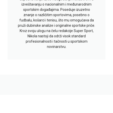
izveštavanju o nacionalnim i međunarodnim
sportskim događajima. Poseduje izuzetno
znanje o različitim sportovima, posebno o
fudbalu, košarci i tenisu, što mu omogućava da
pruži dubinske analize i originalne sportske priče.
Kroz svoju ulogu na čelu redakcije Super Sport,
Nikola nastoji da održi visok standard
profesionalnosti i tačnosti u sportskom
novinarstvu.