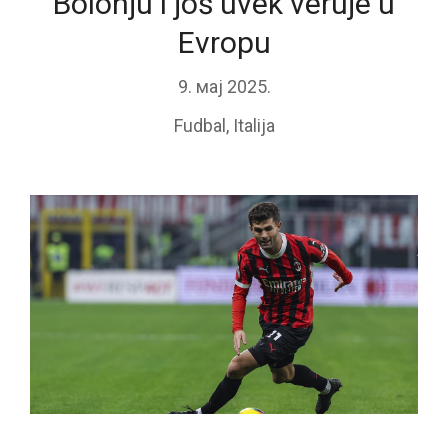
Bolonju i još uvek veruje u
Evropu
9. мај 2025.
Fudbal
,
Italija