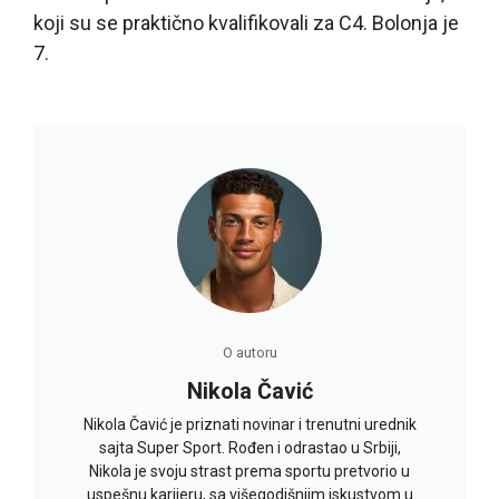
koji su se praktično kvalifikovali za C4. Bolonja je
7.
O autoru
Nikola Čavić
Nikola Čavić je priznati novinar i trenutni urednik
sajta Super Sport. Rođen i odrastao u Srbiji,
Nikola je svoju strast prema sportu pretvorio u
uspešnu karijeru, sa višegodišnjim iskustvom u