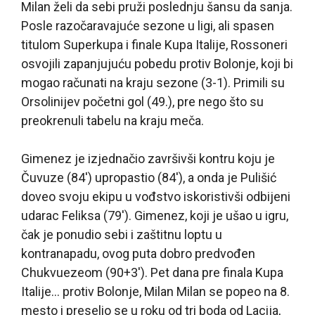
Milan želi da sebi pruži poslednju šansu da sanja.
Posle razočaravajuće sezone u ligi, ali spasen
titulom Superkupa i finale Kupa Italije, Rossoneri
osvojili zapanjujuću pobedu protiv Bolonje, koji bi
mogao računati na kraju sezone (3-1). Primili su
Orsolinijev početni gol (49.), pre nego što su
preokrenuli tabelu na kraju meča.
Gimenez je izjednačio završivši kontru koju je
Čuvuze (84′) upropastio (84′), a onda je Pulišić
doveo svoju ekipu u vođstvo iskoristivši odbijeni
udarac Feliksa (79′). Gimenez, koji je ušao u igru,
čak je ponudio sebi i zaštitnu loptu u
kontranapadu, ovog puta dobro predvođen
Chukvuezeom (90+3′). Pet dana pre finala Kupa
Italije… protiv Bolonje, Milan Milan se popeo na 8.
mesto i preselio se u roku od tri boda od Lacija,