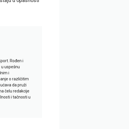
staju u opasnosti
Sport. Rođen i
io u uspešnu
lnim i
je o različitim
gućava da pruži
na čelu redakcije
nosti i tačnosti u