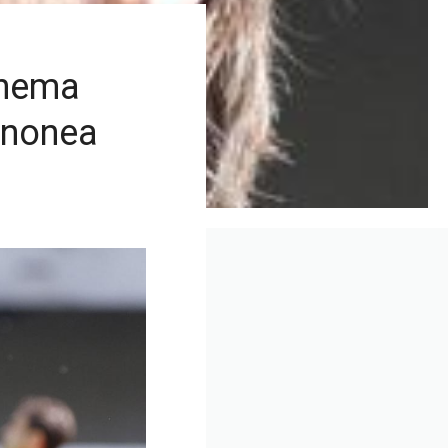
, nema
inonea