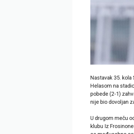
Nastavak 35. kola 
Helasom na stadio
pobede (2-1) zahval
nije bio dovoljan za
U drugom meču odi
klubu Iz Frosinone