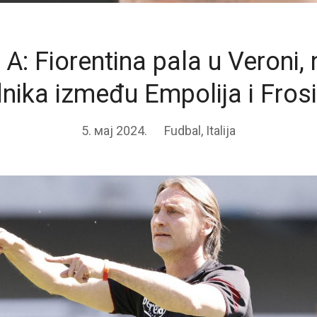
 A: Fiorentina pala u Veroni
nika između Empolija i Fros
5. мај 2024.
Fudbal
,
Italija