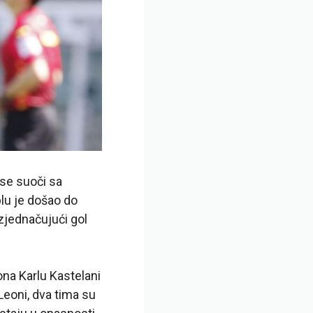
 se suoči sa
lu je došao do
izjednačujući gol
na Karlu Kastelani
Leoni, dva tima su