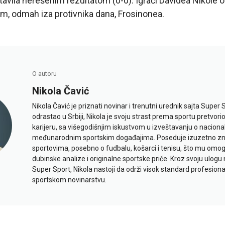
ila nerešenim rezultatom (0-0). Igrači Davidea Nikole o
m, odmah iza protivnika dana, Frosinonea.
O autoru
Nikola Čavić
Nikola Čavić je priznati novinar i trenutni urednik sajta Super 
odrastao u Srbiji, Nikola je svoju strast prema sportu pretvor
karijeru, sa višegodišnjim iskustvom u izveštavanju o naciona
međunarodnim sportskim događajima. Poseduje izuzetno znan
sportovima, posebno o fudbalu, košarci i tenisu, što mu omo
dubinske analize i originalne sportske priče. Kroz svoju ulogu 
Super Sport, Nikola nastoji da održi visok standard profesional
sportskom novinarstvu.