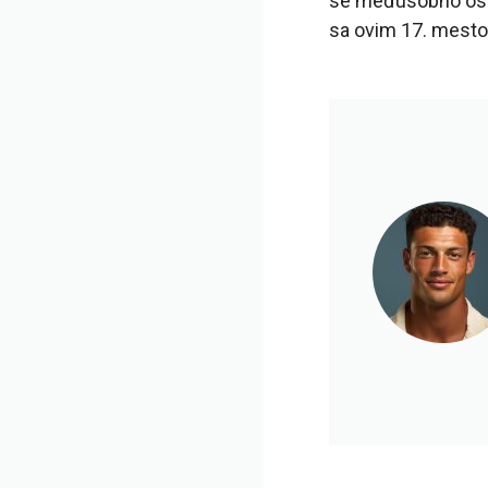
se međusobno ostav
sa ovim 17. mesto