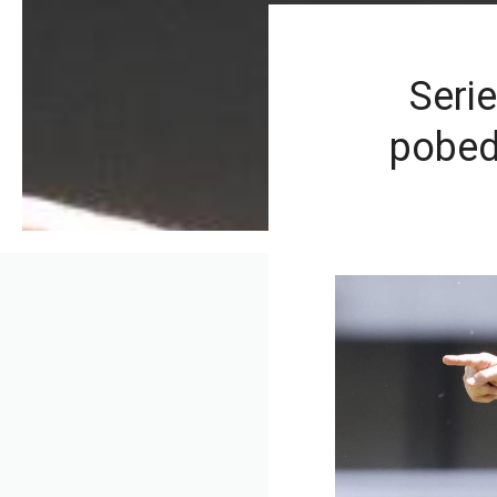
Serie
pobed