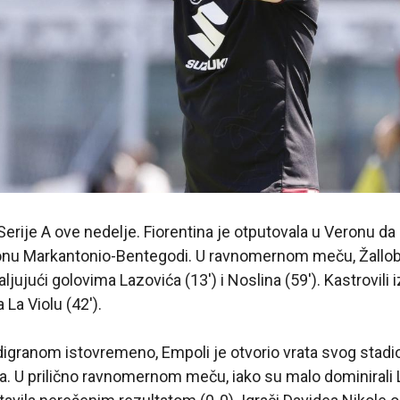
Serije A ove nedelje. Fiorentina je otputovala u Veronu da
nu Markantonio-Bentegodi. U ravnomernom meču, Žallob
jujući golovima Lazovića (13′) i Noslina (59′). Kastrovili 
 La Violu (42′).
granom istovremeno, Empoli je otvorio vrata svog stadio
a. U prilično ravnomernom meču, iako su malo dominirali 